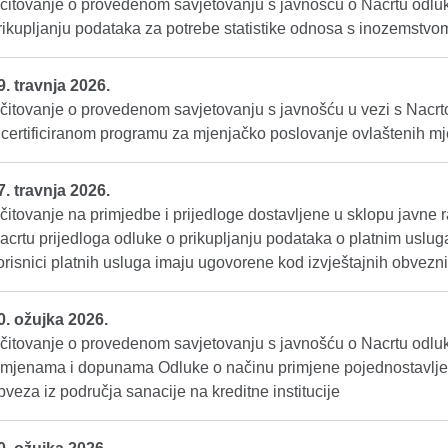
čitovanje o provedenom savjetovanju s javnošću o Nacrtu odlu
rikupljanju podataka za potrebe statistike odnosa s inozemstvo
9. travnja 2026.
čitovanje o provedenom savjetovanju s javnošću u vezi s Nacr
 certificiranom programu za mjenjačko poslovanje ovlaštenih m
7. travnja 2026.
čitovanje na primjedbe i prijedloge dostavljene u sklopu javne 
acrtu prijedloga odluke o prikupljanju podataka o platnim uslu
orisnici platnih usluga imaju ugovorene kod izvještajnih obvezn
0. ožujka 2026.
čitovanje o provedenom savjetovanju s javnošću o Nacrtu odlu
zmjenama i dopunama Odluke o načinu primjene pojednostavlje
bveza iz područja sanacije na kreditne institucije