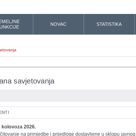
EMELJNE
NOVAC
STATISTIKA
UNKCIJE
etovanja
na savjetovanja
ENTI
. kolovoza 2026.
čitovanje na primjedbe i prijedloge dostavljene u sklopu javnog