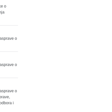
ke o
nja
rasprave o
rasprave o
rasprave o
prave,
odbora i