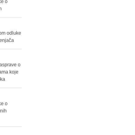
ke o
m
tom odluke
jenjača
rasprave o
gama koje
ika
ke o
nih