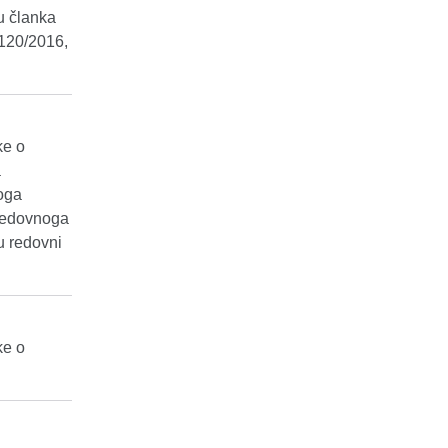
u članka
 120/2016,
ke o
a
noga
 redovnoga
u redovni
ke o