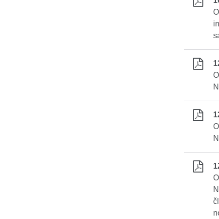
1
O
i
s
1
O
N
1
O
N
1
O
N
č
n