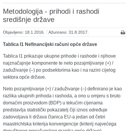
Metodologija - prihodi i rashodi
središnje države
Objavljeno: 18.1.2016.
Ažurirano: 31.8.2017.
Tablica I1 Nefinancijski računi opće države
Tablica I1 prikazuje ukupne prihode i rashode i njihove
najznačajnije komponente te neto pozajmljivanje (+) /
zaduživanje (–) po podsektorima kao i na razini cijelog
sektora opće države.
Neto pozajmljivanje (+) / zaduživanje (–) definirano je kao
razlika ukupnih prihoda i rashoda, a ono u omjeru s bruto
domaćim proizvodom (BDP) u tekućim cijenama
predstavlja statistički pokazatelj čiji iznos određuje
zadovoljava li država članica EU-a jedan od četiri
maastrichtska kriterija konvergencije (kriterij najvećega
dopuštenog proračunskog manjka opće države).