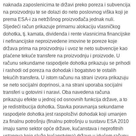
naknada zaposlenicima te državi preko poreza i subvencija
na proizvodnju te se dolazi do neto poslovnog viška koji je
prema ESA-i za netržišnog proizvođača jednak nuli.
Sljedeći račun prikazuje primarnu alokaciju vlasničkog
dohotka, tj. kamata, dividenda i rente vlasnicima financijske
i nefinancijske neproizvedene imovine te poreze koje
država prima na proizvodnju i uvoz te neto subvencije kao
plaćene tekuće transfere na proizvodnju i proizvode. U
računu sekundarne raspodjele dohotka prikazuju se prihodi
i rashodi od poreza na dohodak i bogatstvo te ostalih
tekućih transfera. U istom računu na strani izvora prikazuju
se neto socijalni doprinosi, a na strani uporaba socijalni
transferi u gotovini i naravi. Oba navedena računa
prikazuju efekte u jednoj od osnovnih funkcija države, a to
je redistribucija dohotka. Stavka poravnanja sekundarne
raspodjele dohotka jest raspoloživi dohodak koji umanjen
za finalnu potrošnju (finalnu potrošnju u sustavu ESA 2010
imaju samo sektor opće države, kućanstava i neprofitnih
ustanova koje služe kućanstvima) države u idućem računu