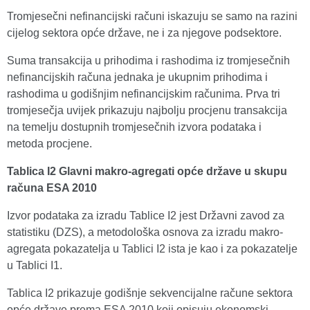
Tromjesečni nefinancijski računi iskazuju se samo na razini
cijelog sektora opće države, ne i za njegove podsektore.
Suma transakcija u prihodima i rashodima iz tromjesečnih
nefinancijskih računa jednaka je ukupnim prihodima i
rashodima u godišnjim nefinancijskim računima. Prva tri
tromjesečja uvijek prikazuju najbolju procjenu transakcija
na temelju dostupnih tromjesečnih izvora podataka i
metoda procjene.
Tablica I2 Glavni makro-agregati opće države u skupu
računa ESA 2010
Izvor podataka za izradu Tablice I2 jest Državni zavod za
statistiku (DZS), a metodološka osnova za izradu makro-
agregata pokazatelja u Tablici I2 ista je kao i za pokazatelje
u Tablici I1.
Tablica I2 prikazuje godišnje sekvencijalne račune sektora
opće države prema ESA 2010 koji opisuju ekonomski