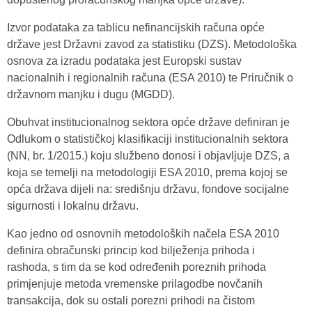
Izvor podataka za tablicu nefinancijskih računa opće
države jest Državni zavod za statistiku (DZS). Metodološka
osnova za izradu podataka jest Europski sustav
nacionalnih i regionalnih računa (ESA 2010) te Priručnik o
državnom manjku i dugu (MGDD).
Obuhvat institucionalnog sektora opće države definiran je
Odlukom o statističkoj klasifikaciji institucionalnih sektora
(NN, br. 1/2015.) koju službeno donosi i objavljuje DZS, a
koja se temelji na metodologiji ESA 2010, prema kojoj se
opća država dijeli na: središnju državu, fondove socijalne
sigurnosti i lokalnu državu.
Kao jedno od osnovnih metodoloških načela ESA 2010
definira obračunski princip kod bilježenja prihoda i
rashoda, s tim da se kod određenih poreznih prihoda
primjenjuje metoda vremenske prilagodbe novčanih
transakcija, dok su ostali porezni prihodi na čistom