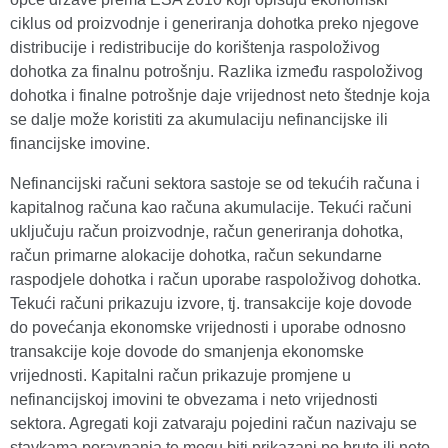
ciklus od proizvodnje i generiranja dohotka preko njegove
distribucije i redistribucije do korištenja raspoloživog
dohotka za finalnu potrošnju. Razlika između raspoloživog
dohotka i finalne potrošnje daje vrijednost neto štednje koja
se dalje može koristiti za akumulaciju nefinancijske ili
financijske imovine.
Nefinancijski računi sektora sastoje se od tekućih računa i
kapitalnog računa kao računa akumulacije. Tekući računi
uključuju račun proizvodnje, račun generiranja dohotka,
račun primarne alokacije dohotka, račun sekundarne
raspodjele dohotka i račun uporabe raspoloživog dohotka.
Tekući računi prikazuju izvore, tj. transakcije koje dovode
do povećanja ekonomske vrijednosti i uporabe odnosno
transakcije koje dovode do smanjenja ekonomske
vrijednosti. Kapitalni račun prikazuje promjene u
nefinancijskoj imovini te obvezama i neto vrijednosti
sektora. Agregati koji zatvaraju pojedini račun nazivaju se
stavkama poravnanja te mogu biti prikazani po bruto ili neto