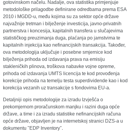
gotovinskom načelu. Nadalje, ova statistika primjenjuje
metodološke prilagodbe definirane odredbama prema ESA
2010 i MGDD-u, među kojima su za sektor opće države
najvažnije tretman i bilježenje investicija, javno-privatnih
partnerstva i koncesija, kapitalnih transfera u slučajevima
statističkog preuzimanja duga, plaćanja po jamstvima te
kapitalnih injekcija kao nefinancijskih transakcija. Također,
ova metodologija uključuje i posebne smjernice kod
bilježenja prihoda od izdavanja prava na emisiju
stakleničkih plinova, troškova nabavke vojne opreme,
prihoda od izdavanja UMTS licencija te kod provođenja
korekcije prihoda na temelju testa superdividende kao i kod
korekcija vezanih uz transakcije s fondovima EU-a.
Detaljniji opis metodologije za izradu Izvješća o
prekomjernom proračunskom manjku i razini duga opće
države, a time i za izradu statistike nefinancijskih računa
opće države, objavljen je na internetskoj stranici DZS-a u
dokumentu "EDP Inventory".