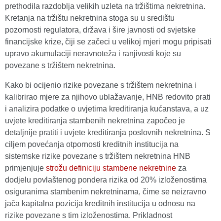
prethodila razdoblja velikih uzleta na tržištima nekretnina.
Kretanja na tržištu nekretnina stoga su u središtu
pozornosti regulatora, država i šire javnosti od svjetske
financijske krize, čiji se začeci u velikoj mjeri mogu pripisati
upravo akumulaciji neravnoteža i ranjivosti koje su
povezane s tržištem nekretnina.
Kako bi ocijenio rizike povezane s tržištem nekretnina i
kalibrirao mjere za njihovo ublažavanje, HNB redovito prati
i analizira podatke o uvjetima kreditiranja kućanstava, a uz
uvjete kreditiranja stambenih nekretnina započeo je
detaljnije pratiti i uvjete kreditiranja poslovnih nekretnina. S
ciljem povećanja otpornosti kreditnih institucija na
sistemske rizike povezane s tržištem nekretnina HNB
primjenjuje
strožu definiciju stambene nekretnine
za
dodjelu povlaštenog pondera rizika od 20% izloženostima
osiguranima stambenim nekretninama, čime se neizravno
jača kapitalna pozicija kreditnih institucija u odnosu na
rizike povezane s tim izloženostima. Prikladnost