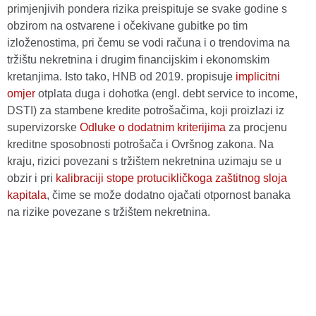
primjenjivih pondera rizika preispituje se svake godine s
obzirom na ostvarene i očekivane gubitke po tim
izloženostima, pri čemu se vodi računa i o trendovima na
tržištu nekretnina i drugim financijskim i ekonomskim
kretanjima. Isto tako, HNB od 2019. propisuje
implicitni
omjer
otplata duga i dohotka (engl. debt service to income,
DSTI) za stambene kredite potrošačima, koji proizlazi iz
supervizorske
Odluke o dodatnim kriterijima
za procjenu
kreditne sposobnosti potrošača i Ovršnog zakona. Na
kraju, rizici povezani s tržištem nekretnina uzimaju se u
obzir i pri
kalibraciji stope protucikličkoga zaštitnog sloja
kapitala
, čime se može dodatno ojačati otpornost banaka
na rizike povezane s tržištem nekretnina.