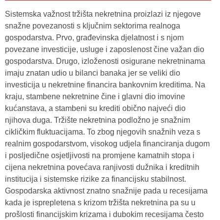
Sistemska važnost tržišta nekretnina proizlazi iz njegove
snažne povezanosti s ključnim sektorima realnoga
gospodarstva. Prvo, građevinska djelatnost i s njom
povezane investicije, usluge i zaposlenost čine važan dio
gospodarstva. Drugo, izloženosti osigurane nekretninama
imaju znatan udio u bilanci banaka jer se veliki dio
investicija u nekretnine financira bankovnim kreditima. Na
kraju, stambene nekretnine čine i glavni dio imovine
kućanstava, a stambeni su krediti obično najveći dio
njihova duga. Tržište nekretnina podložno je snažnim
cikličkim fluktuacijama. To zbog njegovih snažnih veza s
realnim gospodarstvom, visokog udjela financiranja dugom
i posljedične osjetljivosti na promjene kamatnih stopa i
cijena nekretnina povećava ranjivosti dužnika i kreditnih
institucija i sistemske rizike za financijsku stabilnost.
Gospodarska aktivnost znatno snažnije pada u recesijama
kada je isprepletena s krizom tržišta nekretnina pa su u
prošlosti financijskim krizama i dubokim recesijama često