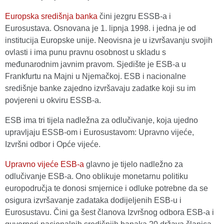
Europska središnja banka
čini jezgru ESSB-a i
Eurosustava. Osnovana je 1. lipnja 1998. i jedna je od
institucija Europske unije. Neovisna je u izvršavanju svojih
ovlasti i ima punu pravnu osobnost u skladu s
međunarodnim javnim pravom. Sjedište je ESB-a u
Frankfurtu na Majni u Njemačkoj. ESB i nacionalne
središnje banke zajedno izvršavaju zadatke koji su im
povjereni u okviru ESSB-a.
ESB ima tri tijela nadležna za odlučivanje, koja ujedno
upravljaju ESSB-om i Eurosustavom: Upravno vijeće,
Izvršni odbor i Opće vijeće.
Upravno vijeće ESB-a
glavno je tijelo nadležno za
odlučivanje ESB-a. Ono oblikuje monetarnu politiku
europodručja te donosi smjernice i odluke potrebne da se
osigura izvršavanje zadataka dodijeljenih ESB-u i
Eurosustavu. Čini ga šest članova Izvršnog odbora ESB-a i