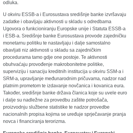
odluka.
U okviru ESSB-a i Eurosustava središnje banke izvršavaju
zadatke i obavljaju aktivnosti u skladu s odredbama
Ugovora o funkcioniranju Europske unije i Statuta ESSB-a
i ESB-a. Središnje banke Eurosustava provode zajedničku
monetarnu politiku te nastavljaju i dalje samostalno
obavljati niz aktivnosti u skladu sa zajedničkim
procedurama tamo gdje one postoje. Te aktivnosti
obuhvaćaju provođenje makrobonitetne politike,
superviziju i sanaciju kreditnih institucija u okviru SSM-a i
SRM-a, upravljanje međunarodnim pričuvama, nadzor nad
platnim prometom te izdavanje novčanica i kovanica eura.
Također, središnje banke država članica koje su uvele euro
i dalje su nadležne za provedbu zaštite potrošača,
proizvodnju službene statistike te nadzor provedbe
nacionalnih propisa kojima se uređuje sprječavanje pranja
novca i financiranja terorizma.