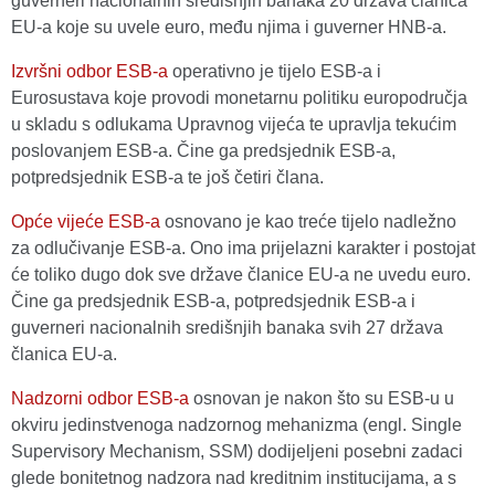
guverneri nacionalnih središnjih banaka 20 država članica
EU-a koje su uvele euro, među njima i guverner HNB-a.
Izvršni odbor ESB-a
operativno je tijelo ESB-a i
Eurosustava koje provodi monetarnu politiku europodručja
u skladu s odlukama Upravnog vijeća te upravlja tekućim
poslovanjem ESB-a. Čine ga predsjednik ESB-a,
potpredsjednik ESB-a te još četiri člana.
Opće vijeće ESB-a
osnovano je kao treće tijelo nadležno
za odlučivanje ESB-a. Ono ima prijelazni karakter i postojat
će toliko dugo dok sve države članice EU-a ne uvedu euro.
Čine ga predsjednik ESB-a, potpredsjednik ESB-a i
guverneri nacionalnih središnjih banaka svih 27 država
članica EU-a.
Nadzorni odbor ESB-a
osnovan je nakon što su ESB-u u
okviru jedinstvenoga nadzornog mehanizma (engl. Single
Supervisory Mechanism, SSM) dodijeljeni posebni zadaci
glede bonitetnog nadzora nad kreditnim institucijama, a s