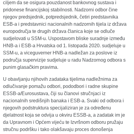
ciljem da se osigura pouzdanost bankovnog sustava i
pridonese financijskoj stabilnosti. Nadzorni odbor čine
njegov predsjednik, potpredsjednik, četiri predstavnika
ESB-a i predstavnici nacionalnih nadzornih tijela iz država
europodručja te drugih država članica koje se odluče
sudjelovati u SSM-u. Uspostavom bliske suradnje između
HNB-a i ESB-a Hrvatska od 1. listopada 2020. sudjeluje u
SSM-u, a viceguverner HNB-a nadležan za poslove iz
područja supervizije sudjeluje u radu Nadzornog odbora s
punim glasačkim pravima.
U obavljanju njihovih zadataka tijelima nadležnima za
odlučivanje pomažu odbori, pododbori i radne skupine
ESSB-a/Eurosustava, čiji su članovi stručnjaci iz
nacionalnih središnjih banaka i ESB-a. Svaki od odbora i
njegovih podstruktura specijaliziran je za određenu
djelatnost koja se odvija u okviru ESSB-a, a zadatak im je
da Upravnom i Općem vijeću te Izvršnom odboru pružaju
stručnu podršku i tako olakšavaju proces donošenja