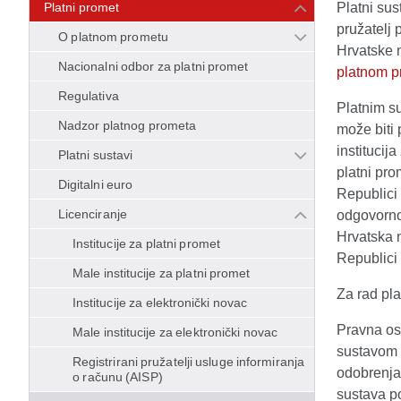
Platni promet
Platni sus
pružatelj 
O platnom prometu
Hrvatske n
Nacionalni odbor za platni promet
platnom p
Regulativa
Platnim su
Nadzor platnog prometa
može biti 
institucij
Platni sustavi
platni pro
Digitalni euro
Republici
Licenciranje
odgovorno
Hrvatska 
Institucije za platni promet
Republici 
Male institucije za platni promet
Za rad pl
Institucije za elektronički novac
Pravna os
Male institucije za elektronički novac
sustavom 
Registrirani pružatelji usluge informiranja
odobrenja
o računu (AISP)
sustava po