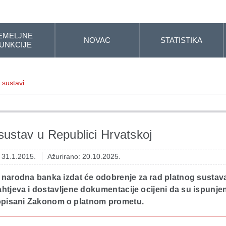
EMELJNE
NOVAC
STATISTIKA
UNKCIJE
i sustavi
 sustav u Republici Hrvatskoj
: 31.1.2015.
Ažurirano: 20.10.2025.
 narodna banka izdat će odobrenje za rad platnog sustav
htjeva i dostavljene dokumentacije ocijeni da su ispunjen
ropisani Zakonom o platnom prometu.