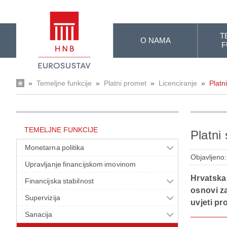
Skip to Main Content
T
O NAMA
F
»
Temeljne funkcije
»
Platni promet
»
Licenciranje
»
Platn
TEMELJNE FUNKCIJE
Platni
Monetarna politika
Objavljeno
Upravljanje financijskom imovinom
Hrvatska
Financijska stabilnost
osnovi za
Supervizija
uvjeti p
Sanacija