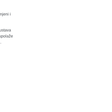
njeni i
ustava
aspolaže
.