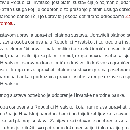
tav u Republici Hrvatskoj jest platni sustav čiji je najmanje jeda
platnih usluga koji je odobrenje za pružanje platnih usluga dobi
arodne banke i čiji je upravitelj osoba definirana odredbama
Z
rometu
.
stavom upravlja upravitelj platnog sustava. Upravitelj platnog 
pravna osoba osnovana u Republici Hrvatskoj, i to: kreditna insti
a za elektronički novac, mala institucija za elektronički novac, inst
met, mala institucija za platni promet, druga pravna osoba sa sj
 Hrvatskoj osnovana kao dioničko društvo ili društvo s ogranič
šću ili koja može upravljati platnim sustavom prema posebnom
narodna banka i podružnica pravne osobe iz druge države sa sj
Hrvatskoj.
atnog sustava potrebno je odobrenje Hrvatske narodne banke.
oba osnovana u Republici Hrvatskoj koja namjerava upravljati 
dužna je Hrvatskoj narodnoj banci podnijeti zahtjev za izdavan
 za rad platnog sustava. Zahtjevu za izdavanje odobrenja za ra
trebno je priložiti svu potrebnu dokumentaciju i informacije pr