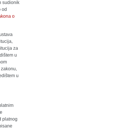
n sudionik
o od
akona o
sustava
tucija,
itucija za
edištem u
enom
 zakonu,
edištem u
platnim
je
d platnog
opisane