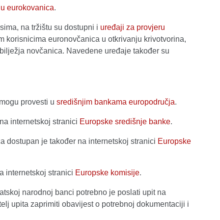
du eurokovanica
.
ma, na tržištu su dostupni i
uređaji za provjeru
m korisnicima euronovčanica u otkrivanju krivotvorina,
h obilježja novčanica. Navedene uređaje također su
 mogu provesti u
središnjim bankama europodručja
.
a internetskoj stranici
Europske središnje banke
.
a dostupan je također na internetskoj stranici
Europske
 internetskoj stranici
Europske komisije
.
tskoj narodnoj banci potrebno je poslati upit na
lj upita zaprimiti obavijest o potrebnoj dokumentaciji i