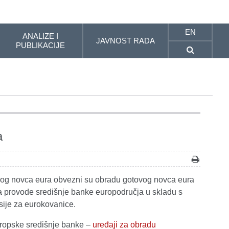
EN
ANALIZE I
JAVNOST RADA
PUBLIKACIJE
a
tovog novca eura obvezni su obradu gotovog novca eura
aja provode središnje banke europodručja u skladu s
ije za eurokovanice.
 Europske središnje banke –
uređaji za obradu