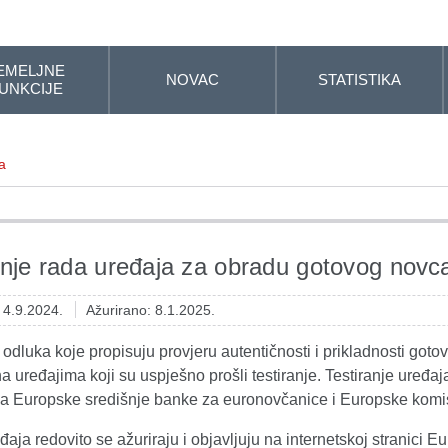
EMELJNE
NOVAC
STATISTIKA
UNKCIJE
a
anje rada uređaja za obradu gotovog novc
: 4.9.2024.
Ažurirano: 8.1.2025.
odluka koje propisuju provjeru autentičnosti i prikladnosti go
na uređajima koji su uspješno prošli testiranje. Testiranje uređ
 Europske središnje banke za euronovčanice i Europske komis
đaja redovito se ažuriraju i objavljuju na internetskoj stranici