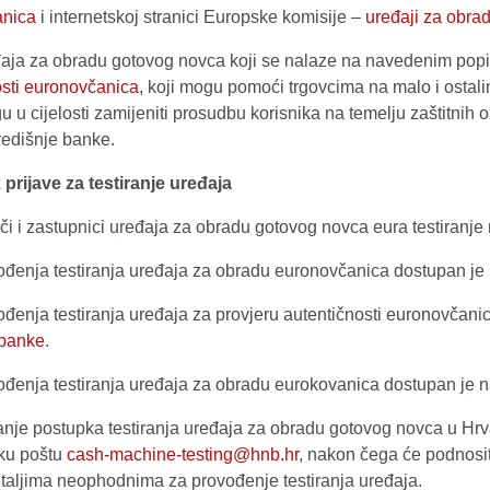
anica
i internetskoj stranici Europske komisije –
uređaji za obra
aja za obradu gotovog novca koji se nalaze na navedenim popisi
osti euronovčanica
, koji mogu pomoći trgovcima na malo i ostali
u u cijelosti zamijeniti prosudbu korisnika na temelju zaštitni
središnje banke.
prijave za testiranje uređaja
či i zastupnici uređaja za obradu gotovog novca eura testiranje
đenja testiranja uređaja za obradu euronovčanica dostupan je n
đenja testiranja uređaja za provjeru autentičnosti euronovčanic
 banke
.
đenja testiranja uređaja za obradu eurokovanica dostupan je na
nje postupka testiranja uređaja za obradu gotovog novca u Hrva
čku poštu
cash-machine-testing@hnb.hr
, nakon čega će podnosite
etaljima neophodnima za provođenje testiranja uređaja.