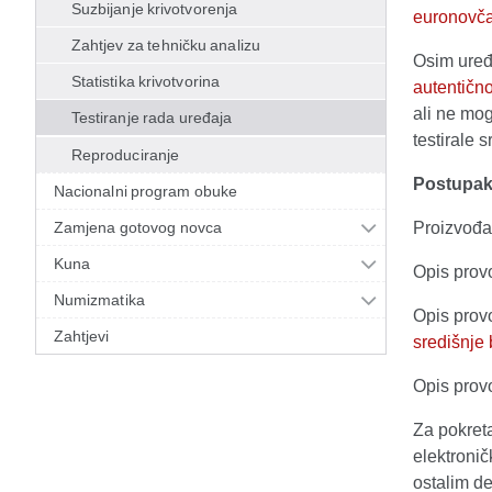
Suzbijanje krivotvorenja
euronovč
Zahtjev za tehničku analizu
Osim uređ
Statistika krivotvorina
autentičn
ali ne mog
Testiranje rada uređaja
testirale 
Reproduciranje
Postupak 
Nacionalni program obuke
Zamjena gotovog novca
Proizvođa
Kuna
Opis provo
Numizmatika
Opis provo
Zahtjevi
središnje
Opis provo
Za pokreta
elektroni
ostalim d