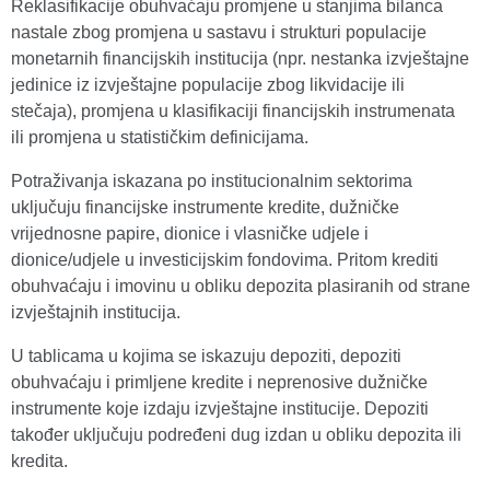
Reklasifikacije obuhvaćaju promjene u stanjima bilanca
nastale zbog promjena u sastavu i strukturi populacije
monetarnih financijskih institucija (npr. nestanka izvještajne
jedinice iz izvještajne populacije zbog likvidacije ili
stečaja), promjena u klasifikaciji financijskih instrumenata
ili promjena u statističkim definicijama.
Potraživanja iskazana po institucionalnim sektorima
uključuju financijske instrumente kredite, dužničke
vrijednosne papire, dionice i vlasničke udjele i
dionice/udjele u investicijskim fondovima. Pritom krediti
obuhvaćaju i imovinu u obliku depozita plasiranih od strane
izvještajnih institucija.
U tablicama u kojima se iskazuju depoziti, depoziti
obuhvaćaju i primljene kredite i neprenosive dužničke
instrumente koje izdaju izvještajne institucije. Depoziti
također uključuju podređeni dug izdan u obliku depozita ili
kredita.