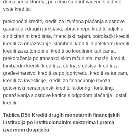
domaćim sektorima, pri čemu su obuhvaćene sljedeće
vrste kredita:
prekonoćni krediti, krediti za izvršena plaćanja s osnove
garancija i drugih jamstava, obratni repo krediti, udjeli u
sindiciranim kreditima, financijski najam, potrošački krediti,
krediti za obrazovanje, stambeni krediti, hipotekarni krediti,
krediti za automobile, krediti po kreditnim karticama,
prekoračenja po transakcijskim računima, maržni krediti,
lombardni krediti, krediti za obrtna sredstva, krediti za
građevinarstvo, krediti za poljoprivredu, krediti za turizam,
krediti za investicije, krediti za financiranje izvoza,
gotovinski nenamjenski krediti, faktoring i forfaiting,
potraživanja s osnove kartice s odgodom plaćanja i ostali
krediti.
Tablica D5b Krediti drugih monetarnih financijskih
institucija po institucionalnim sektorima i prema
izvornom dospijeću