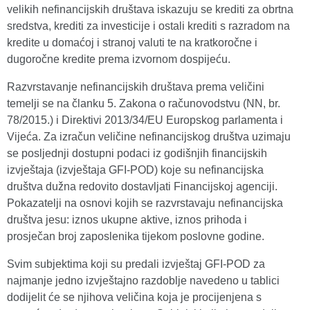
velikih nefinancijskih društava iskazuju se krediti za obrtna
sredstva, krediti za investicije i ostali krediti s razradom na
kredite u domaćoj i stranoj valuti te na kratkoročne i
dugoročne kredite prema izvornom dospijeću.
Razvrstavanje nefinancijskih društava prema veličini
temelji se na članku 5. Zakona o računovodstvu (NN, br.
78/2015.) i Direktivi 2013/34/EU Europskog parlamenta i
Vijeća. Za izračun veličine nefinancijskog društva uzimaju
se posljednji dostupni podaci iz godišnjih financijskih
izvještaja (izvještaja GFI-POD) koje su nefinancijska
društva dužna redovito dostavljati Financijskoj agenciji.
Pokazatelji na osnovi kojih se razvrstavaju nefinancijska
društva jesu: iznos ukupne aktive, iznos prihoda i
prosječan broj zaposlenika tijekom poslovne godine.
Svim subjektima koji su predali izvještaj GFI-POD za
najmanje jedno izvještajno razdoblje navedeno u tablici
dodijelit će se njihova veličina koja je procijenjena s