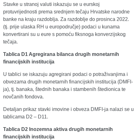
Stavke u stranoj valuti iskazuju se u eurskoj
protuvrijednosti prema srednjem tečaju Hrvatske narodne
banke na kraju razdoblja. Za razdoblje do prosinca 2022.
(tj. prije ulaska RH u europodručje) podaci u kunama
konvertirani su u eure s pomoću fiksnoga konverzijskog
tečaja.
Tablica D1 Agregirana bilanca drugih monetarnih
financijskih institucija
U tablici se iskazuju agregirani podaci o potraživanjima i
obvezama drugih monetarnih financijskih institucija (DMFI-
ja), tj. banaka, štednih banaka i stambenih štedionica te
novčanih fondova.
Detaljan prikaz stavki imovine i obveza DMFI-ja nalazi se u
tablicama D2 – D11.
Tablica D2 Inozemna aktiva drugih monetarnih
financijskih institucija