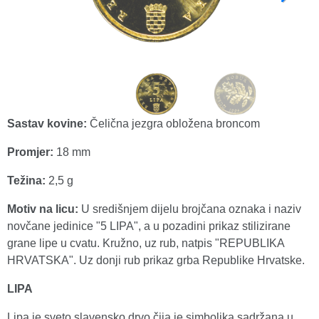
Sastav kovine:
Čelična jezgra obložena broncom
Promjer:
18 mm
Težina:
2,5 g
Motiv na licu:
U središnjem dijelu brojčana oznaka i naziv
novčane jedinice "5 LIPA", a u pozadini prikaz stilizirane
grane lipe u cvatu. Kružno, uz rub, natpis "REPUBLIKA
HRVATSKA". Uz donji rub prikaz grba Republike Hrvatske.
LIPA
Lipa je sveto slavensko drvo čija je simbolika sadržana u