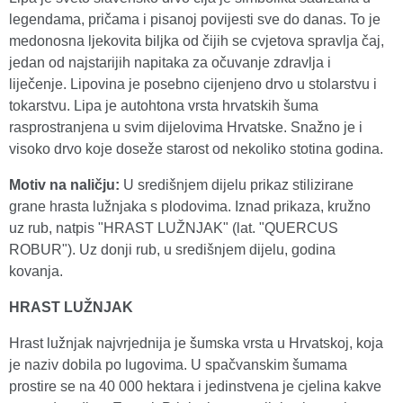
legendama, pričama i pisanoj povijesti sve do danas. To je
medonosna ljekovita biljka od čijih se cvjetova spravlja čaj,
jedan od najstarijih napitaka za očuvanje zdravlja i
liječenje. Lipovina je posebno cijenjeno drvo u stolarstvu i
tokarstvu. Lipa je autohtona vrsta hrvatskih šuma
rasprostranjena u svim dijelovima Hrvatske. Snažno je i
visoko drvo koje doseže starost od nekoliko stotina godina.
Motiv na naličju:
U središnjem dijelu prikaz stilizirane
grane hrasta lužnjaka s plodovima. Iznad prikaza, kružno
uz rub, natpis "HRAST LUŽNJAK" (lat. "QUERCUS
ROBUR"). Uz donji rub, u središnjem dijelu, godina
kovanja.
H
RAST LUŽNJAK
Hrast lužnjak najvrjednija je šumska vrsta u Hrvatskoj, koja
je naziv dobila po lugovima. U spačvanskim šumama
prostire se na 40 000 hektara i jedinstvena je cjelina kakve