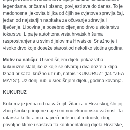
legendama, pričama i pisanoj povijesti sve do danas. To je
medonosna ljekovita biljka od čijih se cvjetova spravlja čaj,
jedan od najstarijih napitaka za očuvanje zdravlja i
liječenje. Lipovina je posebno cijenjeno drvo u stolarstvu i
tokarstvu. Lipa je autohtona vrsta hrvatskih šuma
rasprostranjena u svim dijelovima Hrvatske. Snažno je i
visoko drvo koje doseže starost od nekoliko stotina godina.
Motiv na naličju:
U središnjem dijelu prikaz vrha
kukuruzne stabljike iz koje se otvaraju dva dozrela klipa.
Iznad prikaza, kružno uz rub, natpis "KUKURUZ" (lat. "ZEA
MAYS"). Uz donji rub, u središnjem dijelu, godina kovanja.
KUKURUZ
Kukuruz je jedna od najvažnijih žitarica u Hrvatskoj, što joj
zbog široke primjene daje iznimnu ekonomsku važnost. Ta
ratarska kultura ima najveći potencijal rodnosti, zbog
povoljne klime i sastava tla kontinentalnog dijela Hrvatske,