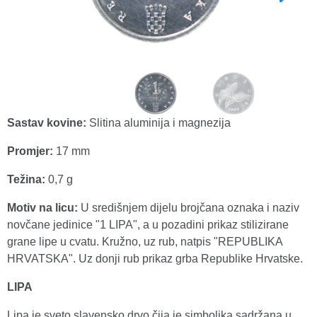
Sastav kovine:
Slitina aluminija i magnezija
Promjer:
17 mm
Težina:
0,7 g
Motiv na licu:
U središnjem dijelu brojčana oznaka i naziv
novčane jedinice "1 LIPA", a u pozadini prikaz stilizirane
grane lipe u cvatu. Kružno, uz rub, natpis "REPUBLIKA
HRVATSKA". Uz donji rub prikaz grba Republike Hrvatske.
LIPA
Lipa je sveto slavensko drvo čija je simbolika sadržana u