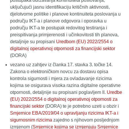
postupaka održavanja kontinuiteta poslovanja,
uključujući jasnu identifikaciju kritičnih aktivnosti,
djelotvorne politike i planove kontinuiteta poslovanja u
području IKT-a i planove odgovora i oporavka u
području IKT-a te postupak redovitog testiranja i
preispitivanja primjerenosti i učinkovitosti tih planova,
detaljnije su propisani
Uredbom (EU) 2022/2554 o
digitalnoj operativnoj otpornosti za financijski sektor
(DORA)
vezano uz zahtjev iz članka 17. stavka 3. točke 14.
Zakona o elektroničkom novcu za dostavu opisa
kontrola sigurnosti i mjera za ovladavanje rizicima
kojima se osigurava visoka razina digitalne operativne
otpornosti, detaljnije su propisani poglavljem II.
Uredbe
(EU) 2022/2554 o digitalnoj operativnoj otpornosti za
financijski sektor
(DORA) te je potrebno uzeti u obzir i
Smjernice EBA/2019/04 o upravljanju rizicima IKT-a i
sigurnosnim rizicima
zajedno s njihovom posljednjom
izmjenom (
Smjernice kojima se izmjenjuju Smjernice