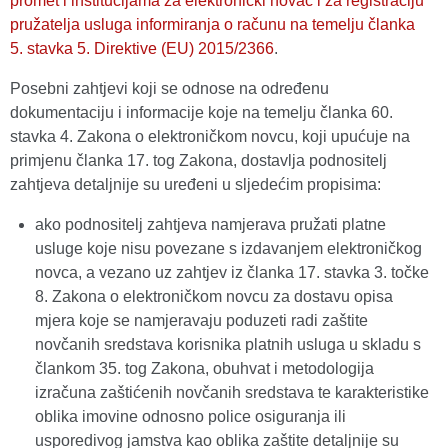
promet i institucijama za elektronički novac i za registraciju
pružatelja usluga informiranja o računu na temelju članka
5. stavka 5. Direktive (EU) 2015/2366
.
Posebni zahtjevi koji se odnose na određenu
dokumentaciju i informacije koje na temelju članka 60.
stavka 4. Zakona o elektroničkom novcu, koji upućuje na
primjenu članka 17. tog Zakona, dostavlja podnositelj
zahtjeva detaljnije su uređeni u sljedećim propisima:
ako podnositelj zahtjeva namjerava pružati platne
usluge koje nisu povezane s izdavanjem elektroničkog
novca, a vezano uz zahtjev iz članka 17. stavka 3. točke
8. Zakona o elektroničkom novcu za dostavu opisa
mjera koje se namjeravaju poduzeti radi zaštite
novčanih sredstava korisnika platnih usluga u skladu s
člankom 35. tog Zakona, obuhvat i metodologija
izračuna zaštićenih novčanih sredstava te karakteristike
oblika imovine odnosno police osiguranja ili
usporedivog jamstva kao oblika zaštite detaljnije su