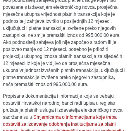
Ako podnositelj zahtjeva pruža platne usluge koje nisu
povezane s izdavanjem elektroničkog novca, prosječna
mjesečna ukupna vrijednost platnih transakcija koje je
podnositelj zahtjeva izvršio u posljednjih 12 mjeseci,
uključujući i platne transakcije izvršene preko njegovih
zastupnika, ne smije premašiti iznos od 995.000,00 eura.
Ako podnositelj zahtjeva još nije započeo s radom ili je
poslovao manje od 12 mjeseci, potrebno je priložiti
projekciju ukupnog iznosa platnih transakcija za sljedećih
12 mjeseci iz koje je vidljivo da prosječna mjesečna
ukupna vrijednost izvršenih platnih transakcija, uključujući i
platne transakcije izvršene preko njegovih zastupnika,
neće premašiti iznos od 995.000,00 eura.
Propisana dokumentacija i informacije koje se trebaju
dostaviti Hrvatskoj narodnoj banci radi upisa u registar
pružatelja platnih usluga i izdavatelja elektroničkog novca
sadržane su u
Smjernicama o informacijama koje treba
dostaviti za izdavanje odobrenja institucijama za platni