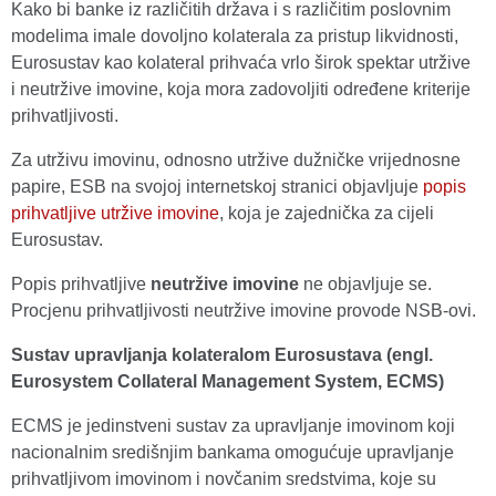
Kako bi banke iz različitih država i s različitim poslovnim
modelima imale dovoljno kolaterala za pristup likvidnosti,
Eurosustav kao kolateral prihvaća vrlo širok spektar utržive
i neutržive imovine, koja mora zadovoljiti određene kriterije
prihvatljivosti.
Za utrživu imovinu, odnosno utržive dužničke vrijednosne
papire, ESB na svojoj internetskoj stranici objavljuje
popis
prihvatljive utržive imovine
, koja je zajednička za cijeli
Eurosustav.
Popis prihvatljive
neutržive imovine
ne objavljuje se.
Procjenu prihvatljivosti neutržive imovine provode NSB-ovi.
Sustav upravljanja kolateralom Eurosustava (engl.
Eurosystem Collateral Management System, ECMS)
ECMS je jedinstveni sustav za upravljanje imovinom koji
nacionalnim središnjim bankama omogućuje upravljanje
prihvatljivom imovinom i novčanim sredstvima, koje su