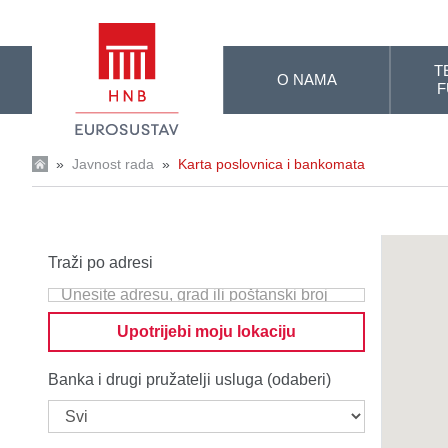
Skip to Main Content
T
O NAMA
F
»
Javnost rada
»
Karta poslovnica i bankomata
Traži po adresi
Upotrijebi moju lokaciju
Banka i drugi pružatelji usluga (odaberi)