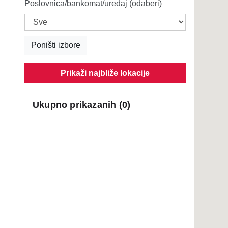
Poslovnica/bankomat/uređaj (odaberi)
Poništi izbore
Prikaži najbliže lokacije
Ukupno prikazanih
(
0
)