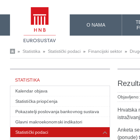
Skip to Main Content
T
O NAMA
F
»
Statistika
»
Statistički podaci
»
Financijski sektor
»
Druge
STATISTIKA
Rezult
Kalendar objava
Objavljeno
Statistička priopćenja
Hrvatska 
Pokazatelji poslovanja bankovnog sustava
istraživa
Glavni makroekonomski indikatori
Anketa se 
Statistički podaci
(ponude) t