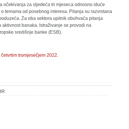
na očekivanja za sljedeća tri mjeseca odnosno iduće
nja o temama od posebnog interesa. Pitanja su razvrstana
i poduzeća. Za oba sektora upitnik obuhvaća pitanja
nu aktivnost banaka. Istraživanje se provodi na
ropske središnje banke (ESB).
s četvrtim tromjesečjem 2022.
_HR