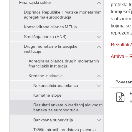
Financijski sektor
protekla t
tromjesečj
Doprinos Republike Hrvatske monetarnim
agregatima europodručja
s obzirom 
kojima se 
Konsolidirana bilanca MFI-ja
reprezent
Središnja banka (HNB)
Rezultati
Druge monetarne financijske
institucije
Arhiva – R
Agregirana bilanca drugih monetarnih
financijskih institucija
Kreditne institucije
Povezan
Nekonsolidirana bilanca
R
Kamatne stope
A
Rezultati ankete o kreditnoj aktivnosti
banaka za europodručje
Bankovna supervizija
Tržište stranih sredstava plaćanja