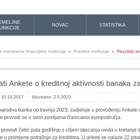
EMELJNE
NOVAC
STATISTIKA
UNKCIJE
 monetarne financijske institucije
»
Kreditne institucije
»
Rezultati a
ati Ankete o kreditnoj aktivnosti banaka z
: 10.10.2017.
Ažurirano: 2.5.2023.
narodna banka od travnja 2023. sudjeluje u provođenju Ankete o
nje provodi se u svim zemljama članicama europodručja.
provodi četiri puta godišnje s ciljem stjecanja uvida u kretanje 
e u promjene potražnje za kreditima. U anketi se nalaze 22 pitan