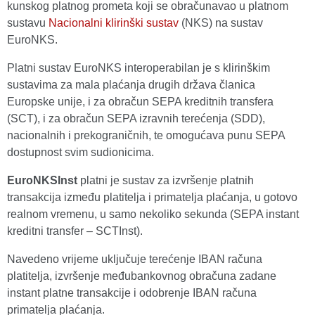
kunskog platnog prometa koji se obračunavao u platnom
sustavu
Nacionalni klirinški sustav
(NKS) na sustav
EuroNKS.
Platni sustav EuroNKS interoperabilan je s klirinškim
sustavima za mala plaćanja drugih država članica
Europske unije, i za obračun SEPA kreditnih transfera
(SCT), i za obračun SEPA izravnih terećenja (SDD),
nacionalnih i prekograničnih, te omogućava punu SEPA
dostupnost svim sudionicima.
EuroNKSInst
platni je sustav za izvršenje platnih
transakcija između platitelja i primatelja plaćanja, u gotovo
realnom vremenu, u samo nekoliko sekunda (SEPA instant
kreditni transfer – SCTInst).
Navedeno vrijeme uključuje terećenje IBAN računa
platitelja, izvršenje međubankovnog obračuna zadane
instant platne transakcije i odobrenje IBAN računa
primatelja plaćanja.