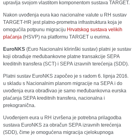
upravlja svojom vlastitom komponentom sustava TARGET.
Nakon uvođenja eura kao nacionalne valute u RH sustav
TARGET-HR jest platno-prometna infrastruktura koja je
omogućila potpunu migraciju
Hrvatskog sustava velikih
plaćanja
(HSVP) na platformu TARGET u eurima.
EuroNKS
(Euro Nacionalni klirinški sustav) platni je sustav
koji obrađuje međubankovne platne transakcije SEPA
kreditnih transfera (SCT) i SEPA izravnih terećenja (SDD).
Platni sustav EuroNKS započeo je s radom 6. lipnja 2016.
u skladu s Nacionalnim planom migracije na SEPA i do
uvođenja eura obrađivao je samo međubankovna eurska
plaćanja SEPA kreditnih transfera, nacionalna i
prekogranična.
Uvođenjem eura u RH izvršena je potrebna prilagodba
sustava EuroNKS za obračun SEPA izravnih terećenja
(SDD), čime je omogućena migracija cjelokupnoga