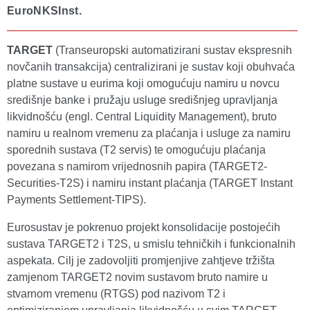
EuroNKSInst.
TARGET
(Transeuropski automatizirani sustav ekspresnih
novčanih transakcija) centralizirani je sustav koji obuhvaća
platne sustave u eurima koji omogućuju namiru u novcu
središnje banke i pružaju usluge središnjeg upravljanja
likvidnošću (engl. Central Liquidity Management), bruto
namiru u realnom vremenu za plaćanja i usluge za namiru
sporednih sustava (T2 servis) te omogućuju plaćanja
povezana s namirom vrijednosnih papira (TARGET2-
Securities-T2S) i namiru instant plaćanja (TARGET Instant
Payments Settlement-TIPS).
Eurosustav je pokrenuo projekt konsolidacije postojećih
sustava TARGET2 i T2S, u smislu tehničkih i funkcionalnih
aspekata. Cilj je zadovoljiti promjenjive zahtjeve tržišta
zamjenom TARGET2 novim sustavom bruto namire u
stvarnom vremenu (RTGS) pod nazivom T2 i