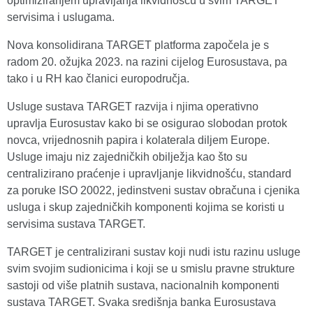
optimiziranjem upravljanja likvidnošću u svim TARGET
servisima i uslugama.
Nova konsolidirana TARGET platforma započela je s
radom 20. ožujka 2023. na razini cijelog Eurosustava, pa
tako i u RH kao članici europodručja.
Usluge sustava TARGET razvija i njima operativno
upravlja Eurosustav kako bi se osigurao slobodan protok
novca, vrijednosnih papira i kolaterala diljem Europe.
Usluge imaju niz zajedničkih obilježja kao što su
centralizirano praćenje i upravljanje likvidnošću, standard
za poruke ISO 20022, jedinstveni sustav obračuna i cjenika
usluga i skup zajedničkih komponenti kojima se koristi u
servisima sustava TARGET.
TARGET je centralizirani sustav koji nudi istu razinu usluge
svim svojim sudionicima i koji se u smislu pravne strukture
sastoji od više platnih sustava, nacionalnih komponenti
sustava TARGET. Svaka središnja banka Eurosustava