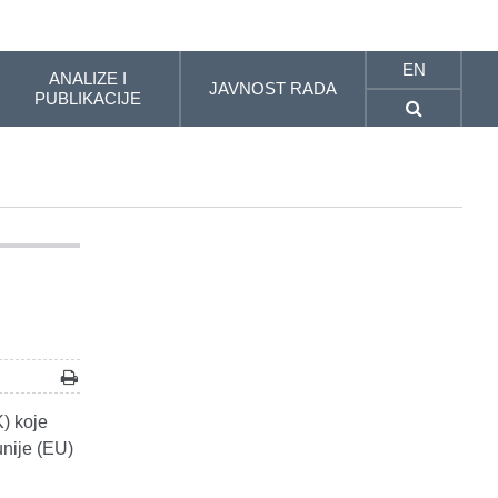
EN
ANALIZE I
JAVNOST RADA
PUBLIKACIJE
K) koje
unije (EU)