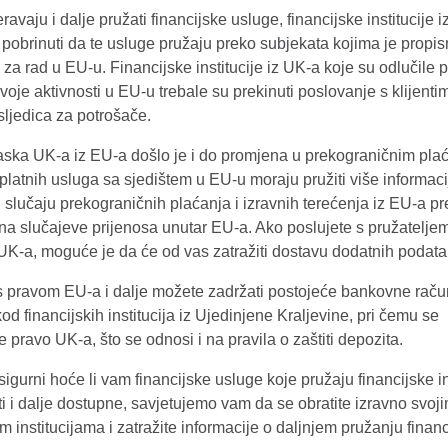
avaju i dalje pružati financijske usluge, financijske institucije 
pobrinuti da te usluge pružaju preko subjekata kojima je propi
za rad u EU-u. Financijske institucije iz UK-a koje su odlučile p
svoje aktivnosti u EU-u trebale su prekinuti poslovanje s klijent
sljedica za potrošače.
aska UK-a iz EU-a došlo je i do promjena u prekograničnim pla
 platnih usluga sa sjedištem u EU-u moraju pružiti više informaci
 u slučaju prekograničnih plaćanja i izravnih terećenja iz EU-a 
a slučajeve prijenosa unutar EU-a. Ako poslujete s pružateljem
UK-a, moguće je da će od vas zatražiti dostavu dodatnih podata
s pravom EU-a i dalje možete zadržati postojeće bankovne rač
od financijskih institucija iz Ujedinjene Kraljevine, pri čemu se
e pravo UK-a, što se odnosi i na pravila o zaštiti depozita.
sigurni hoće li vam financijske usluge koje pružaju financijske in
ti i dalje dostupne, savjetujemo vam da se obratite izravno svoj
im institucijama i zatražite informacije o daljnjem pružanju financ