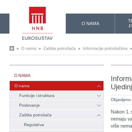
Skip to Main Content
T
O NAMA
F
»
O nama
»
Zaštita potrošača
»
Informacije potrošačima
O NAMA
Informa
Ujedin
O nama
Funkcije i struktura
Objavljeno:
Poslovanje
Nakon 1. s
Zaštita potrošača
nemaju va
Regulativa
više nemaj