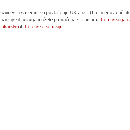
bavijesti i smjernice o povlačenju UK-a iz EU-a i njegovu učin
financijskih usluga možete pronaći na stranicama
Europskoga n
bankarstvo
ili
Europske komisije
.