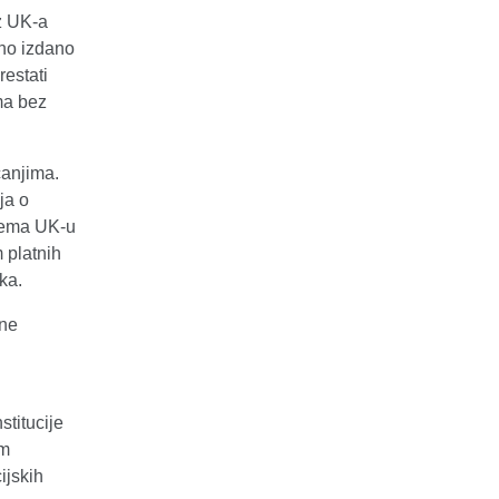
iz UK-a
sno izdano
restati
ima bez
ćanjima.
ja o
prema UK-u
 platnih
ka.
une
stitucije
im
ijskih