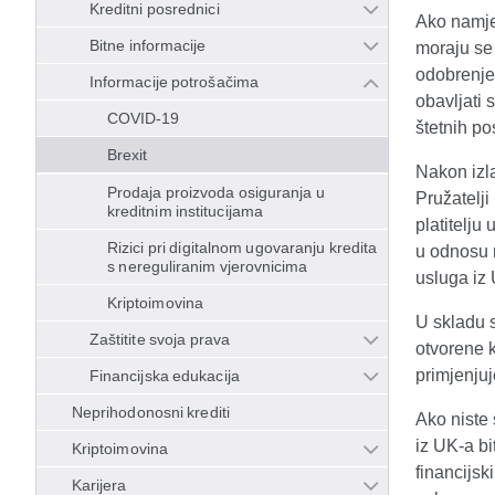
Kreditni posrednici
Ako namjer
Bitne informacije
moraju se 
odobrenje 
Informacije potrošačima
obavljati 
COVID-19
štetnih po
Brexit
Nakon izl
Prodaja proizvoda osiguranja u
Pružatelji
kreditnim institucijama
platitelju
Rizici pri digitalnom ugovaranju kredita
u odnosu n
s nereguliranim vjerovnicima
usluga iz 
Kriptoimovina
U skladu 
Zaštitite svoja prava
otvorene k
primjenjuj
Financijska edukacija
Neprihodonosni krediti
Ako niste 
iz UK-a bi
Kriptoimovina
financijsk
Karijera