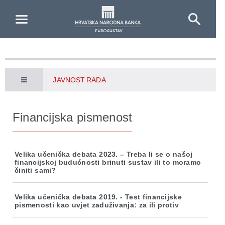
Skip to Main Content
JAVNOST RADA
Financijska pismenost
Velika učenička debata 2023. – Treba li se o našoj
financijskoj budućnosti brinuti sustav ili to moramo
činiti sami?
Velika učenička debata 2019. - Test financijske
pismenosti kao uvjet zaduživanja: za ili protiv