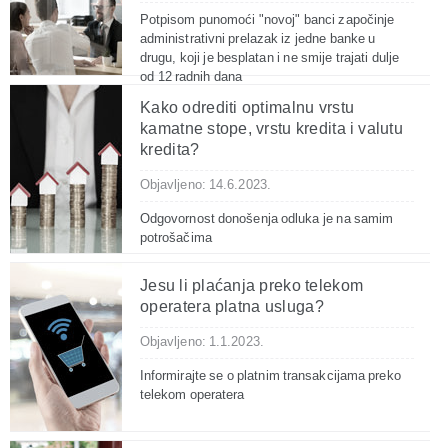
Potpisom punomoći "novoj" banci započinje
administrativni prelazak iz jedne banke u
drugu, koji je besplatan i ne smije trajati dulje
od 12 radnih dana
Kako odrediti optimalnu vrstu
kamatne stope, vrstu kredita i valutu
kredita?
Objavljeno: 14.6.2023.
Odgovornost donošenja odluka je na samim
potrošačima
Jesu li plaćanja preko telekom
operatera platna usluga?
Objavljeno: 1.1.2023.
Informirajte se o platnim transakcijama preko
telekom operatera