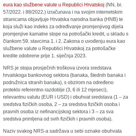
eura kao službene valute u Republici Hrvatskoj
(NN, br.
57/2022. i 88/2022.) izračunava i na svojim internetskim
stranicama objavljuje Hrvatska narodna banka (HNB) te
koja služi kao indeks za određivanje promjenjivog dijela
promjenjive kamatne stope na potrošački kredit, u skladu s
člankom 59. stavcima 1. i 2. Zakona o uvođenju eura kao
službene valute u Republici Hrvatskoj za potrošačke
kredite odobrene prije 1. siječnja 2023.
NRS je stopa prosječnih troškova izvora sredstava
hrvatskoga bankovnog sektora (banaka, štednih banaka i
podružnica stranih banaka), s obzirom na određeno
proteklo referentno razdoblje (3, 6 ili 12 mjeseci),
relevantnu valutu (EUR i USD) i obuhvat sredstava (1 – za
sredstva fizičkih osoba, 2 – za sredstva fizičkih osoba i
pravnih osoba iz nefinancijskog sektora i 3 – za sva
sredstva primljena od svih fizičkih i pravnih osoba).
Naziv svakog NRS-a sadržava u sebi oznake obuhvata