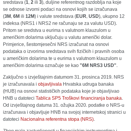
sredstava (
1
,
2
ili
3
), duljine referentnog razdoblja na koje
se odnose izvorni podaci na osnovi kojih se izračunava
(
3M
,
6M
ili
12M
) i valute sredstava (
EUR
,
USD
), ukupno 12
indeksa (NRS1 i NRS2 ne računaju se za valutu USD).
Pritom se sredstva u eurima s valutnom klauzulom u
američkim dolarima uključuju u valutu američki dolar.
Primjerice, šestomjesečni NRS izračunat na osnovi
podataka o izvorima sredstava svih fizičkih i pravnih osoba
u američkim dolarima te u eurima s valutnom klauzulom u
američkim dolarima označuje se kao
"6M NRS3 USD"
.
Zaključno s izvještajnim datumom 31. prosinca 2019. NRS
je izračunavala i
objavljivala
Hrvatska udruga banaka
(HUB) na osnovi statističkih podataka koje je objavljivao
HNB u datoteci
Tablica SP5 Troškovi financiranja banaka
.
Od izvještajnog datuma 31. ožujka 2020. podatke o NRS-u
izračunava i objavljuje HNB na svojoj internetskoj stranici u
datoteci
Nacionalna referentna stopa (NRS)
.
Zbog male zastupljenosti u financijskim instrumentima i