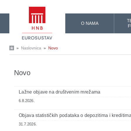
Skip to Main Content
T
O NAMA
F
»
Naslovnica
»
Novo
Novo
Lažne objave na društvenim mrežama
6.8.2026.
Objava statističkih podataka o depozitima i kreditima 
31.7.2026.