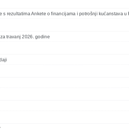
ce s rezultatima Ankete o financijama i potrošnji kućanstava u
a za travanj 2026. godine
daji
V