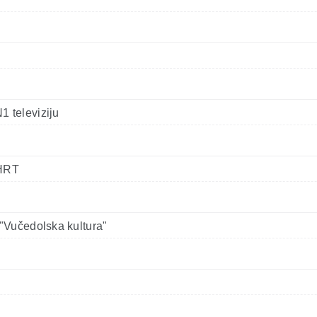
 televiziju
 HRT
"Vučedolska kultura"