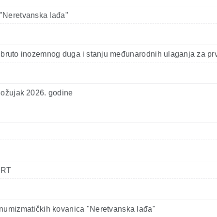
 "Neretvanska lađa"
nju bruto inozemnog duga i stanju međunarodnih ulaganja za pr
a ožujak 2026. godine
HRT
h numizmatičkih kovanica "Neretvanska lađa"