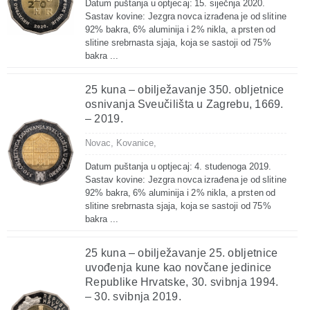
Datum puštanja u optjecaj: 15. siječnja 2020.
Sastav kovine: Jezgra novca izrađena je od slitine
92% bakra, 6% aluminija i 2% nikla, a prsten od
slitine srebrnasta sjaja, koja se sastoji od 75%
bakra ...
25 kuna – obilježavanje 350. obljetnice
osnivanja Sveučilišta u Zagrebu, 1669.
– 2019.
Novac,
Kovanice,
Datum puštanja u optjecaj: 4. studenoga 2019.
Sastav kovine: Jezgra novca izrađena je od slitine
92% bakra, 6% aluminija i 2% nikla, a prsten od
slitine srebrnasta sjaja, koja se sastoji od 75%
bakra ...
25 kuna – obilježavanje 25. obljetnice
uvođenja kune kao novčane jedinice
Republike Hrvatske, 30. svibnja 1994.
– 30. svibnja 2019.