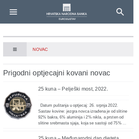
Skip to Main Content
NOVAC
Prigodni optjecajni kovani novac
25 kuna – Pelješki most, 2022.
Datum puštanja u optjecaj: 26. srpnja 2022.
Sastav kovine: jezgra novca izrađena je od slitine
92% bakra, 6% aluminija i 2% nikla, a prsten od
slitine srebrnasta sjaja, koja se sastoji od 75% ...
25 kuna – Međunarodni dan djeteta,