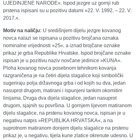
UJEDINJENE NARODE«. Ispod jezgre uz gornji rub
prstena ispisani su u pozitivu datumi »22. V. 1992. – 22. V.
2017.«.
Motiv na naličju:
U središnjem dijelu jezgre kovanog
novca nalazi se ispisana u pozitivu brojčana oznaka
nominalne vrijednosti »25«, a iznad brojčane oznake
prikaz je grba Republike Hrvatske. Ispod brojčane oznake
ispisan je u pozitivu naziv novčane jedinice »KUNA«.
Ploha kovanog novca posebnom tehnikom kovanja
razgraničena je na četiri dijela slagalice koji simbolički
sugeriraju polja državnoga grba i od kojih su dva, jedan
nasuprot drugom, matirani i ispunjeni tankim okomitim
linijama. Druga dva dijela slagalice, jedan nasuprot
drugom, sjajnih su površina. U gornjem lijevom matiranom
dijelu slagalice, na prstenu kovanog novca, ispisan je u
negativu natpis »REPUBLIKA HRVATSKA«, a na
suprotnom matiranom donjem dijelu slagalice na prstenu
prikaz je, u negativu, tijela kune zlatice okrenute udesno. U