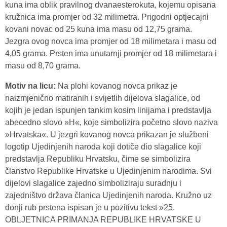
kuna ima oblik pravilnog dvanaesterokuta, kojemu opisana
kružnica ima promjer od 32 milimetra. Prigodni optjecajni
kovani novac od 25 kuna ima masu od 12,75 grama.
Jezgra ovog novca ima promjer od 18 milimetara i masu od
4,05 grama. Prsten ima unutarnji promjer od 18 milimetara i
masu od 8,70 grama.
Motiv na licu:
Na plohi kovanog novca prikaz je
naizmjenično matiranih i svijetlih dijelova slagalice, od
kojih je jedan ispunjen tankim kosim linijama i predstavlja
abecedno slovo »H«, koje simbolizira početno slovo naziva
»Hrvatska«. U jezgri kovanog novca prikazan je službeni
logotip Ujedinjenih naroda koji dotiče dio slagalice koji
predstavlja Republiku Hrvatsku, čime se simbolizira
članstvo Republike Hrvatske u Ujedinjenim narodima. Svi
dijelovi slagalice zajedno simboliziraju suradnju i
zajedništvo država članica Ujedinjenih naroda. Kružno uz
donji rub prstena ispisan je u pozitivu tekst »25.
OBLJETNICA PRIMANJA REPUBLIKE HRVATSKE U