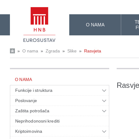
Skip to Main Content
T
O NAMA
F
»
O nama
»
Zgrada
»
Slike
»
Rasvjeta
O NAMA
Rasvje
Funkcije i struktura
Poslovanje
Zaštita potrošača
Neprihodonosni krediti
Kriptoimovina