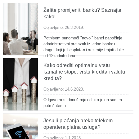
Želite promijeniti banku? Saznajte
kako!
Objavljeno: 26.3.2019.
Potpisom punomoći "novoj" banci započinje
administrativni prelazak iz jedne banke u
drugu, koji je besplatan i ne smije trajati dulje
od 12 radnih dana
Kako odrediti optimalnu vrstu
kamatne stope, vrstu kredita i valutu
kredita?
Objavljeno: 14.6.2023.
Odgovornost donošenja odluka je na samim
potrošačima
Jesu li plaćanja preko telekom
operatera platna usluga?
Objavljeno: 1.1.2023.