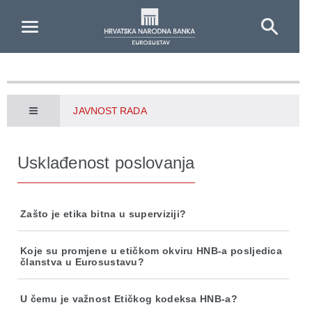
Skip to Main Content
JAVNOST RADA
Usklađenost poslovanja
Zašto je etika bitna u superviziji?
Koje su promjene u etičkom okviru HNB-a posljedica
članstva u Eurosustavu?
U čemu je važnost Etičkog kodeksa HNB-a?