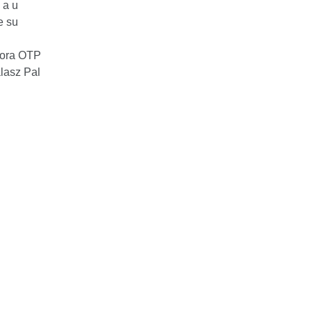
 a u
e su
bora OTP
lasz Pal