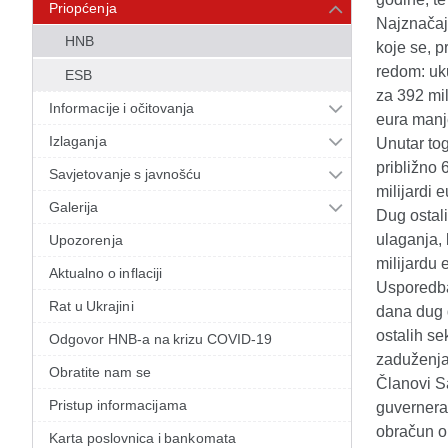
Priopćenja
Najznačajn
HNB
koje se, 
redom: uku
ESB
za 392 mi
Informacije i očitovanja
eura manj
Izlaganja
Unutar to
približno 
Savjetovanje s javnošću
milijardi 
Galerija
Dug ostali
ulaganja, 
Upozorenja
milijardu 
Aktualno o inflaciji
Usporedba
Rat u Ukrajini
dana dug 
ostalih se
Odgovor HNB-a na krizu COVID-19
zaduženja
Obratite nam se
Članovi Sa
Pristup informacijama
guvernera,
obračun o
Karta poslovnica i bankomata