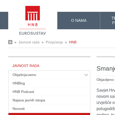
Skip to Main Content
T
O NAMA
F
»
Javnost rada
»
Priopćenja
»
HNB
JAVNOST RADA
Smanj
Objašnjavamo
Objavljeno:
HNBlog
Savjet Hr
HNB Podcast
novom sast
Najava javnih istupa
izvješće 
Novosti
polugodiš
godine, te