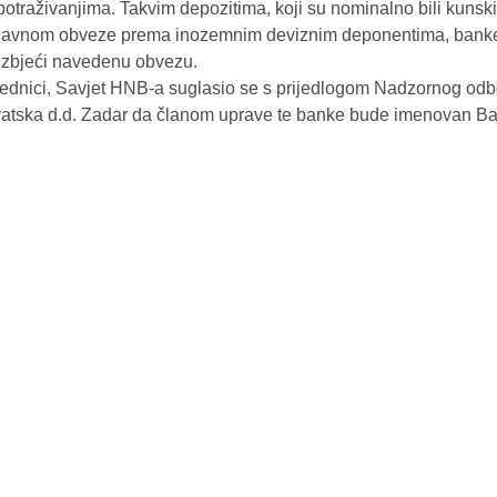
otraživanjima. Takvim depozitima, koji su nominalno bili kunski
lavnom obveze prema inozemnim deviznim deponentima, bank
 izbjeći navedenu obvezu.
jednici, Savjet HNB-a suglasio se s prijedlogom Nadzornog od
atska d.d. Zadar da članom uprave te banke bude imenovan Ba