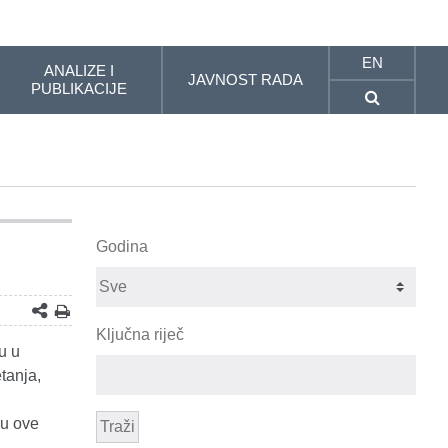
EN
ANALIZE I
JAVNOST RADA
PUBLIKACIJE
Godina
Ključna riječ
u u
tanja,
ju ove
Traži