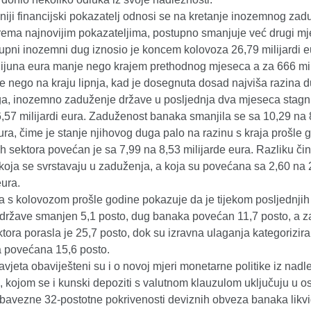
iji financijski pokazatelj odnosi se na kretanje inozemnog zad
prema najnovijim pokazateljima, postupno smanjuje već drugi m
pni inozemni dug iznosio je koncem kolovoza 26,79 milijardi eu
lijuna eura manje nego krajem prethodnog mjeseca a za 666 mi
e nego na kraju lipnja, kad je dosegnuta dosad najviša razina 
ga, inozemno zaduženje države u posljednja dva mjeseca stagn
6,57 milijardi eura. Zaduženost banaka smanjila se sa 10,29 na 
eura, čime je stanje njihovog duga palo na razinu s kraja prošle 
h sektora povećan je sa 7,99 na 8,53 milijarde eura. Razliku či
koja se svrstavaju u zaduženja, a koja su povećana sa 2,60 na 
eura.
 s kolovozom prošle godine pokazuje da je tijekom posljednjih
države smanjen 5,1 posto, dug banaka povećan 11,7 posto, a 
ktora porasla je 25,7 posto, dok su izravna ulaganja kategorizir
 povećana 15,6 posto.
vjeta obaviješteni su i o novoj mjeri monetarne politike iz nadl
 kojom se i kunski depoziti s valutnom klauzulom uključuju u o
bavezne 32-postotne pokrivenosti deviznih obveza banaka likv