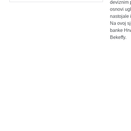
deviznim p
osnovi ug
nastojale
Na ovoj s
banke Hrv
Bekeffy.