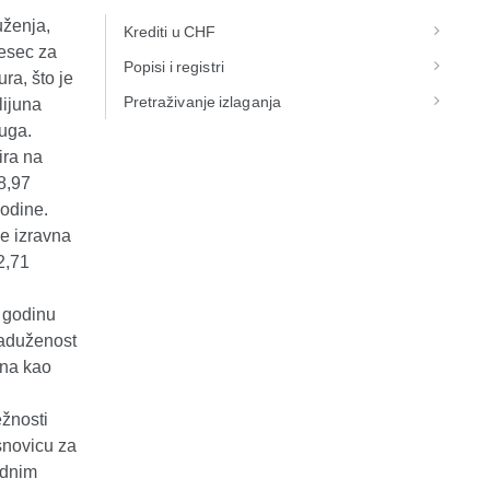
uženja,
Krediti u CHF
jesec za
Popisi i registri
ra, što je
Pretraživanje izlaganja
lijuna
duga.
ira na
8,97
godine.
ne izravna
2,71
 godinu
zaduženost
ana kao
ežnosti
snovicu za
idnim