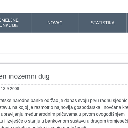
EMELJNE
NOVAC
STATISTIKA
UNKCIJE
en inozemni dug
 13.9.2006.
vatske narodne banke održao je danas svoju prvu radnu sjednic
avu, na kojoj je razmotrio najnovija gospodarska i novčana kre
o upravljanju međunarodnim pričuvama u prvom ovogodišnjem
tu i izvješće o stanju u bankovnom sustavu u drugom tromjeseč
 donio nekoliko odluka iz svoje nadležnosti.