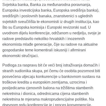
Svjetska banka, Banka za međunarodna poravnanja,
Europska investicijska banka, Europska središnja banka),
središnjih i poslovnih banaka, znanstvenici s uglednih
svjetskih sveučilišta te ekonomisti iz drugih institucija, kao
što su Europska komisija i Europski revizorski sud. U
uvodnom dijelu konferencije, održanom u nedjelju, svoje je
radove predstavilo nekoliko hrvatskih i inozemnih
ekonomista mlađe generacije, čije su radove na aktualne
gospodarske teme komentirali iskusniji i afirmirani
ekonomski stručnjaci.
Podloga za raspravu bit će veći broj istraživanja domaćih i
stranih sudionika skupa, pri čemu će osobita pozornost biti
posvećena utjecaju konkurencije u bankovnom sustavu na
troškove kredita u europskim zemljama, uzrocima i
posljedicama cjenovnih balona na tržištima stambenih
nekretnina i dionica, odrednicama cijena stambenih
nekretnina te mjerama makroprudencijalne politike. Na
dnevnom redu konferencije je i proces konvergencije,