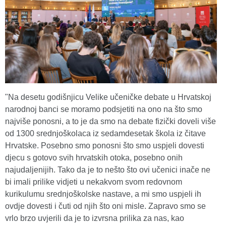
"Na desetu godišnjicu Velike učeničke debate u Hrvatskoj
narodnoj banci se moramo podsjetiti na ono na što smo
najviše ponosni, a to je da smo na debate fizički doveli više
od 1300 srednjoškolaca iz sedamdesetak škola iz čitave
Hrvatske. Posebno smo ponosni što smo uspjeli dovesti
djecu s gotovo svih hrvatskih otoka, posebno onih
najudaljenijih. Tako da je to nešto što ovi učenici inače ne
bi imali prilike vidjeti u nekakvom svom redovnom
kurikulumu srednjoškolske nastave, a mi smo uspjeli ih
ovdje dovesti i čuti od njih što oni misle. Zapravo smo se
vrlo brzo uvjerili da je to izvrsna prilika za nas, kao