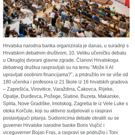
Hrvatska narodna banka organizirala je danas, u suradnji s
Hrvatskim debatnim društvom, 10. Veliku učeničku debatu
u Okrugloj dvorani glavne zgrade. Članovi Hrvatskoga
debatnog društva raspravljali su na temu "Može li AI
upravljati osobnim financijama?", a pridružilo im se više od
180 učenika i profesora iz 21 škole iz 16 hrvatskih gradova
– Zaprešića, Virovitice, Varaždina, Čakovca, Rijeke,
Opatije, Đurđevca, Požege, Slatine, Buzeta, Makarske,
Splita, Nove Gradiške, Imotskog, Zagreba te iz Vele Luke s
otoka Korčule, koji su aktivno sudjelovali u raspravi
postavljajući pitanja. Sudionicima debate obratili su se
guverner Hrvatske narodne banke Boris Vujčić i
viceguverner Bojan Fras, a raspravi se pridružio i Toni