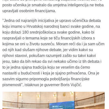
posto učenika je smatralo da umjetna inteligencija ne treba
upravljati osobnim financijama.
"Jedna od najranijih inicijativa je upravo učenička debata
koju imamo u Hrvatskoj narodnoj banci svake godine, na
koju dolazi 180 srednjoškolaca svake godine, kako bi
raspravljali o temama koje se tiču financijskih izbora s
kojima se oni u životu susreću. Moram reći da i ja sam učim
od njih kad slušam njihove debate, jer vidim kakvi su
njihovi stavovi, pokušam razumjeti zašto su takvi kakvi
jesu, tako da bih rekao da svi nekako učimo iz tih debata i
to je jedna sjajna tradicija koju se veselim da ćemo
nastaviti u budućnosti i koja je sjajno prihvaćena. Ona je
sasvim sigurno pripomogla poboljšanju financijske
pismenosti", istaknuo je guverner Boris Vujčić.