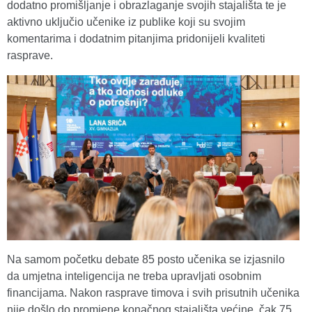
dodatno promišljanje i obrazlaganje svojih stajališta te je
aktivno uključio učenike iz publike koji su svojim
komentarima i dodatnim pitanjima pridonijeli kvaliteti
rasprave.
Na samom početku debate 85 posto učenika se izjasnilo
da umjetna inteligencija ne treba upravljati osobnim
financijama. Nakon rasprave timova i svih prisutnih učenika
nije došlo do promjene konačnog stajališta većine, čak 75