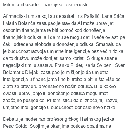
Milun, ambasador financijske pismenosti.
Afirmacijski tim za koji su debatirali Iris Pašalić, Lana Srića
i Marin Bolanča zastupao je stav da AI može upravljati
osobnim financijama te biti pomoć kod donošenja
financijskih odluka, ali da mu se mogu dati i veće ovlasti pa
čak i određena sloboda u donošenju odluka. Smatraju da
je budućnost razvoja umjetne inteligencije bez većih rizika i
da to društvu može donijeti samo koristi.
S druge strane,
negacijski tim, u sastavu Franko Filder, Karla Sviben i Sven
Belamarić Divjak, zastupao je mišljenje da umjetna
inteligencija u financijama i ne bi trebala biti ništa više od
alata za provjeru prvenstveno naših odluka. Bilo kakve
ovlasti, upravljanje ili donošenje odluka mogu imati
značajne posljedice. Pritom ističu da bi značajniji razvoj
umjetne inteligencije u budućnosti donosio nove rizike.
Debatu je moderirao profesor grčkog i latinskog jezika
Petar Soldo. Svojim je pitanjima poticao oba tima na