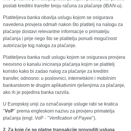
poslati kreditni transfer broju računa za plaćanje (IBAN-u).
Platiteljeva banka obavlja uslugu kojom se osigurava
navedena provjera odmah nakon što platitelj na nalogu za
plaćanje dostavi relevantne informacije o primatelju
plaćanja i prije nego što se platitelju ponudi mogućnost
autorizacije tog naloga za plaćanje.
Platiteljeva banka nudi uslugu kojom se osigurava provjera
neovisno o kanalu iniciranja plaćanja kojim se platitelj
koristio kako bi zadao nalog za plaćanje za kreditni
transfer, odnosno: u poslovnici, internetskim i mobilnim
bankarstvom te drugim aplikativnim rješenjima za plaćanje,
ako ih je pojedina banka razvila.
U Europskoj uniji za označavanje usluge rabi se kratica
"
VoP
" prema engleskom nazivu za provjeru primatelja
plaćanja (engl. VoP - "
Verification of Payee
").
2. Za koje će se platne transakcije provoditi
usluga