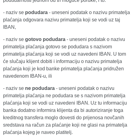
podudarnosti jednom od tri moguće poruke, i to:
- naziv se
podudara
- uneseni podatak o nazivu primatelja
plaćanja odgovara nazivu primatelja koji se vodi uz taj
IBAN,
- naziv se
gotovo podudara
- uneseni podatak o nazivu
primatelja plaćanja gotovo se podudara s nazivom
primatelja plaćanja koji se vodi uz navedeni IBAN. U tom
će slučaju klijent dobiti i informaciju o nazivu primatelja
plaćanja koji je kod banke primatelja plaćanja pridružen
navedenom IBAN-u, ili
- naziv se
ne podudara
- uneseni podatak o nazivu
primatelja plaćanja ne podudara se s nazivom primatelja
plaćanja koji se vodi uz navedeni IBAN. Uz tu informaciju
banka dodatno informira klijenta da bi autoriziranje toga
kreditnog transfera moglo dovesti do prijenosa novčanih
sredstava na račun za plaćanje koji ne glasi na primatelja
plaćanja kojeg je naveo platitelj.