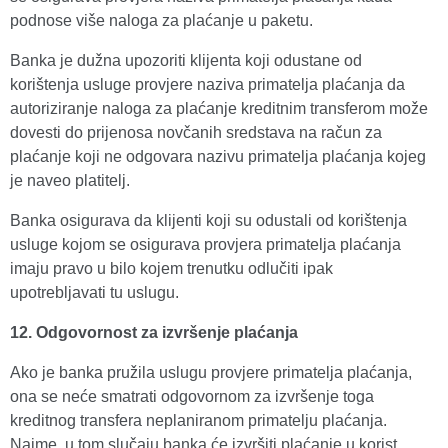
podnose više naloga za plaćanje u paketu.
Banka je dužna upozoriti klijenta koji odustane od
korištenja usluge provjere naziva primatelja plaćanja da
autoriziranje naloga za plaćanje kreditnim transferom može
dovesti do prijenosa novčanih sredstava na račun za
plaćanje koji ne odgovara nazivu primatelja plaćanja kojeg
je naveo platitelj.
Banka osigurava da klijenti koji su odustali od korištenja
usluge kojom se osigurava provjera primatelja plaćanja
imaju pravo u bilo kojem trenutku odlučiti ipak
upotrebljavati tu uslugu.
12. Odgovornost za izvršenje plaćanja
Ako je banka pružila uslugu provjere primatelja plaćanja,
ona se neće smatrati odgovornom za izvršenje toga
kreditnog transfera neplaniranom primatelju plaćanja.
Naime, u tom slučaju banka će izvršiti plaćanje u korist