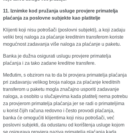
11. Iznimke kod pružanja usluge provjere primatelja
plaćanja za poslovne subjekte kao platitelje
Klijenti koji nisu potrošači (poslovni subjekti), a koji zadaju
veliki broj naloga za plaćanje kreditnim transferom koriste
mogućnost zadavanja više naloga za plaćanje u paketu.
Banka je dužna osigurati uslugu provjere primatelja
plaćanja i za tako zadane kreditne transfere.
Međutim, s obzirom na to da bi provjera primatelja plaćanja
pri zadavanju velikog broja naloga za plaćanje kreditnih
transferom u paketu mogla značajno usporiti zadavanje
naloga, a osobito u slučajevima kada platitelj nema potrebu
za provjerom primatelja plaćanja jer se radi o primateljima
u korist čijih računa redovno i često provodi plaćanja,
banka će omogućiti klijentima koji nisu potrošači, već
poslovni subjekti, da odustanu od korištenja usluge kojom
se osigurava provjera naziva primatelja plaćanja kada