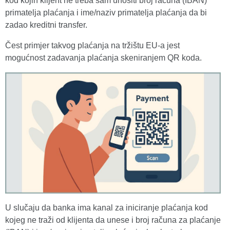
kod kojih klijent ne treba sam unositi broj računa (IBAN)
primatelja plaćanja i ime/naziv primatelja plaćanja da bi
zadao kreditni transfer.
Čest primjer takvog plaćanja na tržištu EU-a jest
mogućnost zadavanja plaćanja skeniranjem QR koda.
U slučaju da banka ima kanal za iniciranje plaćanja kod
kojeg ne traži od klijenta da unese i broj računa za plaćanje