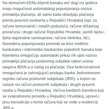
Na domaćem tržištu klijenti banaka već dugi niz godina
imaju mogućnost automatskog popunjavanja naziva
primatelja plaćanja, ali samo kada obavljaju plaćanja
prema pravnim osobama u Republici Hrvatskoj (npr. za
račune komunalnih i ostalih poduzeća, račune državnog
proračuna i druge račune Republike Hrvatske, javnih tijela i
tijela regionalne samouprave, račune obrtnika, itd.).
Navedena popunjavanja provode se kroz mobilno
bankarstvo i internetsko bankarstvo pojedinih banaka koje
klijentima omogućuju automatski prikaz i/ili upis naziva
primatelja plaćanja poslovnog subjekta nakon unosa
njegova IBAN-a u nalog za plaćanje. Ova funkcionalnost
omogućena je zahvaljujući pristupu banke Jedinstvenom
registru računa poslovnih subjekata (JRR), u kojem se
nalaze svi računi poslovnih subjekata i drugih pravnih
osoba u Republici Hrvatskoj. Većina kreditnih transfera koji
se svakodnevno provedu u Republici Hrvatskoj, upravo i
jesu transakcije u korist računa koji se vode u evidenciji
JRR-a
.