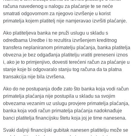
računa navedenog u nalogu za plaćanje te se neće
smatrati odgovornom za njegovo izvršenje u korist
primatelja kojem platitelj nije namjeravao izvršiti plaćanje.
Ako platiteljeva banka ne pruži uslugu u skladu s
odredbama Uredbe i to rezultira izvršenjem kreditnog
transfera neplaniranom primatelju plaćanja, banka platitelja
obvezna je bez odgađanja platitelju vratiti preneseni iznos
i, ako je to primjenjivo, dovesti terećeni račun za plaćanje u
stanje koje bi odgovaralo stanju tog računa da ta platna
transakcija nije bila izvršena.
Ako do ne postupanja dođe zato što banka koja vodi račun
primatelja plaćanja nije postupila u skladu sa svojim
obvezama vezanim uz uslugu provjere primatelja plaćanja,
banka koja vodi račun primatelja plaćanja nadoknađuje
banci platitelja financijsku štetu koja joj je time nanesena.
Svaki daljnji financijski gubitak nanesen platitelju može se