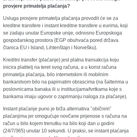
provjere primatelja plaćanja?
Usluga provjere primatelja plaćanja provodit će se za
kreditne transfere i instant kreditne transfere u eurima, koji
se zadaju unutar Europske unije, odnosno Europskoga
gospodarskog prostora (EGP obuhvaća pored država
članica EU i Island, Lihtenštajn i Norvešku).
Kreditni transfer (plaćanje) jest platna transakcija koju
inicira platitelj na teret svog računa, a u korist računa
primatelja plaćanja, bilo internetskim ili mobilnim
bankarstvom bilo na papirnatim obrascima (na šalterima u
poslovnicama banaka ili u institucijama/tvrtkama koje s
bankama imaju ugovor o zaprimanju naloga za plaćanje).
Instant plaćanje puno je brža alternativa "običnim"
plaćanjima jer omogućuje novčane prijenose s računa na
račun u bilo kojem trenutku na bilo koji dan u godini
(24/7/365) unutar 10 sekundi. U praksi, se instant plaćanja