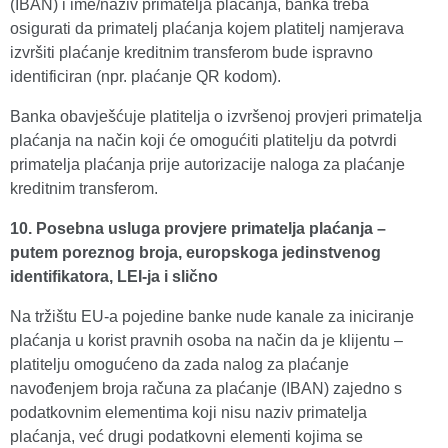
(IBAN) i ime/naziv primatelja plaćanja, banka treba
osigurati da primatelj plaćanja kojem platitelj namjerava
izvršiti plaćanje kreditnim transferom bude ispravno
identificiran (npr. plaćanje QR kodom).
Banka obavješćuje platitelja o izvršenoj provjeri primatelja
plaćanja na način koji će omogućiti platitelju da potvrdi
primatelja plaćanja prije autorizacije naloga za plaćanje
kreditnim transferom.
10. Posebna usluga provjere primatelja plaćanja –
putem poreznog broja, europskoga jedinstvenog
identifikatora, LEI-ja i slično
Na tržištu EU-a pojedine banke nude kanale za iniciranje
plaćanja u korist pravnih osoba na način da je klijentu –
platitelju omogućeno da zada nalog za plaćanje
navođenjem broja računa za plaćanje (IBAN) zajedno s
podatkovnim elementima koji nisu naziv primatelja
plaćanja, već drugi podatkovni elementi kojima se