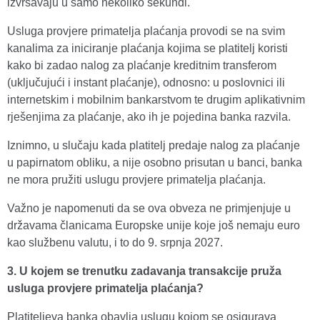
izvršavaju u samo nekoliko sekundi.
Usluga provjere primatelja plaćanja provodi se na svim
kanalima za iniciranje plaćanja kojima se platitelj koristi
kako bi zadao nalog za plaćanje kreditnim transferom
(uključujući i instant plaćanje), odnosno: u poslovnici ili
internetskim i mobilnim bankarstvom te drugim aplikativnim
rješenjima za plaćanje, ako ih je pojedina banka razvila.
Iznimno, u slučaju kada platitelj predaje nalog za plaćanje
u papirnatom obliku, a nije osobno prisutan u banci, banka
ne mora pružiti uslugu provjere primatelja plaćanja.
Važno je napomenuti da se ova obveza ne primjenjuje u
državama članicama Europske unije koje još nemaju euro
kao službenu valutu, i to do 9. srpnja 2027.
3. U kojem se trenutku zadavanja transakcije pruža
usluga provjere primatelja plaćanja?
Platiteljeva banka obavlja uslugu kojom se osigurava