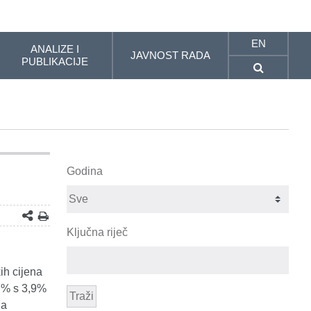
EN
ANALIZE I
JAVNOST RADA
PUBLIKACIJE
Godina
Ključna riječ
ih cijena
,7% s 3,9%
Traži
na