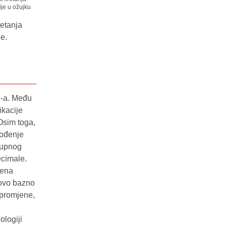
retanja
je.
C-a. Među
ikacije
Osim toga,
vođenje
ukupnog
ecimale.
jena
novo bazno
 promjene,
logiji