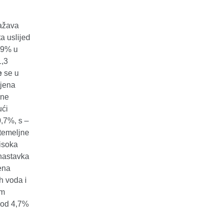
ražava
a uslijed
,9% u
1,3
e
se u
ijena
ene
ući
,7%, s –
temeljne
Visoka
 nastavka
jena
h voda i
im
i od 4,7%