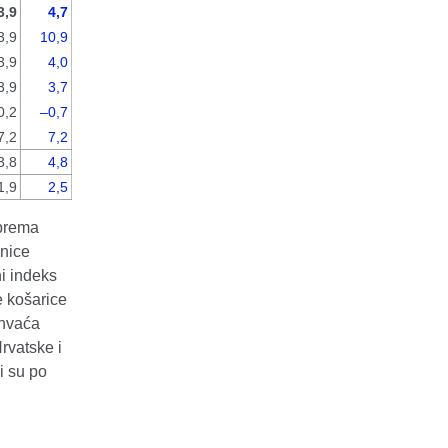
 prema
anice
ni indeks
e košarice
uhvaća
rvatske i
i su po