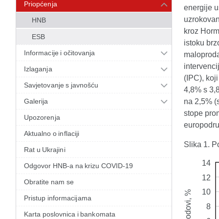
Priopćenja
energije u
uzrokovan
HNB
kroz Hormu
ESB
istoku brz
Informacije i očitovanja
maloprodaj
intervenc
Izlaganja
(IPC), koj
Savjetovanje s javnošću
4,8% s 3,8
Galerija
na 2,5% (s
stope prom
Upozorenja
europodru
Aktualno o inflaciji
Slika 1. P
Rat u Ukrajini
Odgovor HNB-a na krizu COVID-19
Obratite nam se
Pristup informacijama
Karta poslovnica i bankomata