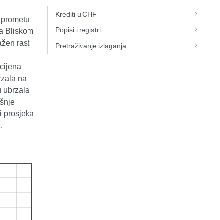
Krediti u CHF
 prometu
Popisi i registri
na Bliskom
ažen rast
Pretraživanje izlaganja
cijena
rzala na
u ubrzala
išnje
i prosjeka
.