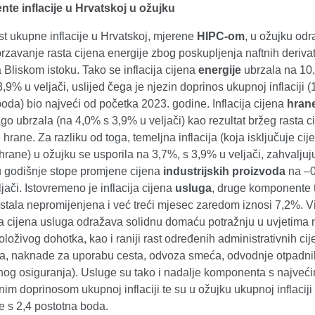
e inflacije u Hrvatskoj u ožujku
st ukupne inflacije u Hrvatskoj, mjerene
HIPC-om
, u ožujku od
zavanje rasta cijena energije zbog poskupljenja naftnih derivat
Bliskom istoku. Tako se inflacija cijena
energije
ubrzala na 10
3,9% u veljači, uslijed čega je njezin doprinos ukupnoj inflaciji (
oda) bio najveći od početka 2023. godine. Inflacija cijena
hran
go ubrzala (na 4,0% s 3,9% u veljači) kao rezultat bržeg rasta c
hrane. Za razliku od toga, temeljna inflacija (koja isključuje cij
 hrane) u ožujku se usporila na 3,7%, s 3,9% u veljači, zahvaljuj
 godišnje stope promjene cijena
industrijskih proizvoda
na –0
jači. Istovremeno je inflacija cijena
usluga
, druge komponente 
 ostala nepromijenjena i već treći mjesec zaredom iznosi 7,2%. 
ta cijena usluga odražava solidnu domaću potražnju u uvjetima
oloživog dohotka, kao i raniji rast određenih administrativnih ci
a, naknade za uporabu cesta, odvoza smeća, odvodnje otpadni
nog osiguranja). Usluge su tako i nadalje komponenta s najveć
im doprinosom ukupnoj inflaciji te su u ožujku ukupnoj inflacij
e s 2,4 postotna boda.