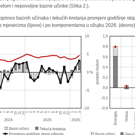
elom i nepovoljne bazne učinke (Slika 2.).
oprinos baznih učinaka i tekućih kretanja promjeni godišnje st
 po mjesecima (lijevo) i po komponentama u ožujku 2026. (desno)