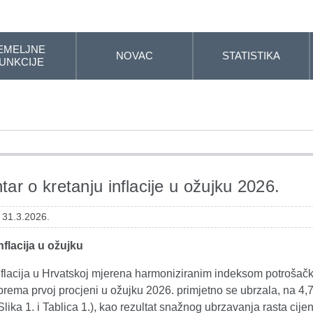
EMELJNE
NOVAC
STATISTIKA
UNKCIJE
ar o kretanju inflacije u ožujku 2026.
 31.3.2026.
flacija u ožujku
flacija u Hrvatskoj mjerena harmoniziranim indeksom potrošačk
rema prvoj procjeni u ožujku 2026. primjetno se ubrzala, na 4
(Slika 1. i Tablica 1.), kao rezultat snažnog ubrzavanja rasta cije