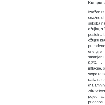
Komponent
Izražen ra
snažno ubr
sukoba na 
ožujku, s 
postotna b
ožujku bla
prerađene 
energije i
smanjenju
0,2% u vel
inflacije,
stopa ras
rasta rasp
(najamnin
zdravstve
pojedinačn
pridonosil