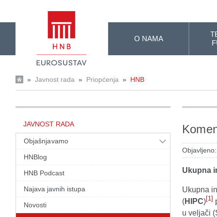
Skip to Main Content
T
O NAMA
F
»
Javnost rada
»
Priopćenja
»
HNB
JAVNOST RADA
Koment
Objašnjavamo
Objavljeno:
HNBlog
Ukupna in
HNB Podcast
Najava javnih istupa
Ukupna in
[1]
(
HIPC
)
p
Novosti
u veljači 