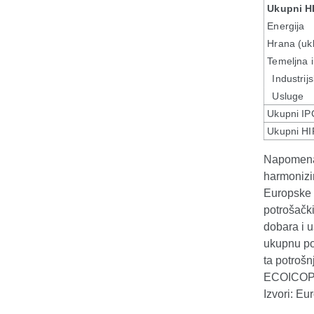
Napomena:
harmonizi
Europske u
potrošački
dobara i 
ukupnu pot
ta potrošn
ECOICOP, v
Izvori: Eu