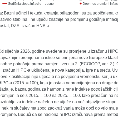
 Bazni učinci i tekuća kretanja prilagođeni su za uobičajena k
lativno stabilna i ne utječu znatnije na promjenu godišnje inflaci
rostat; DZS; izračun HNB-a
Od siječnja 2026. godine uvedene su promjene u izračunu HIP
najvažnijim promjenama ističe se primjena nove Europske klasif
osobne potrošnje prema namjeni, verzija 2. (ECOICOP, ver. 2.). 
u izračun HIPC-a uključena je nova kategorija, Igre na sreću. U
nove klasifikacije nije utjecalo na povijesnu vremensku seriju 
HIPC-a (2015. = 100), koja je ostala nepromijenjena do druge d
Nadalje, bazna godina za harmonizirane indekse potrošačkih ci
promijenila se s 2015. = 100 na 2025. = 100. Iako preračun na 
razdoblje za indekse načelno ne utječe na već objavljene stope
u nekim slučajevima zbog zaokruživanja može doći do vrlo male
promjene. Budući da se nacionalni IPC izračunava prema metodo