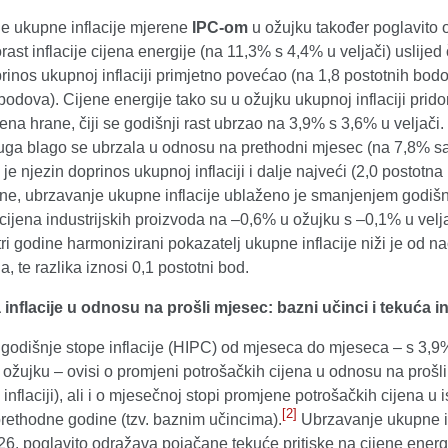
e ukupne inflacije mjerene
IPC-om
u ožujku također poglavito
ast inflacije cijena energije (na 11,3% s 4,4% u veljači) uslijed
rinos ukupnoj inflaciji primjetno povećao (na 1,8 postotnih bodo
bodova). Cijene energije tako su u ožujku ukupnoj inflaciji prido
jena hrane, čiji se godišnji rast ubrzao na 3,9% s 3,6% u veljači. 
luga blago se ubrzala u odnosu na prethodni mjesec (na 7,8% s
te je njezin doprinos ukupnoj inflaciji i dalje najveći (2,0 postotna
ane, ubrzavanje ukupne inflacije ublaženo je smanjenjem godišn
ijena industrijskih proizvoda na –0,6% u ožujku s –0,1% u velj
 tri godine harmonizirani pokazatelj ukupne inflacije niži je od 
a, te razlika iznosi 0,1 postotni bod.
inflacije u odnosu na prošli mjesec: bazni učinci i tekuća in
godišnje stope inflacije (HIPC) od mjeseca do mjeseca – s 3,9%
ožujku – ovisi o promjeni potrošačkih cijena u odnosu na prošl
oj inflaciji), ali i o mjesečnoj stopi promjene potrošačkih cijena u 
[2]
rethodne godine (tzv. baznim učincima).
Ubrzavanje ukupne in
6. poglavito odražava pojačane tekuće pritiske na cijene energi