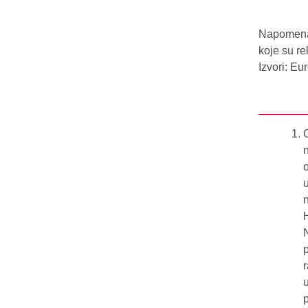
Napomena:
koje su re
Izvori: Eu