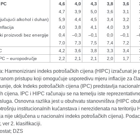
 Harmonizirani indeks potrošačkih cijena (HIPC) izračunat je
ranom pristupu koji omogućuje usporedivu mjeru inflacije za čl
nije, dok Indeks potrošačkih cijena (IPC) predstavlja nacional
h cijena. IPC i HIPC računaju se na temelju iste reprezentativn
usluga. Osnovna razlika jest u obuhvatu stanovništva (HIPC ob
rošnju institucionalnih kućanstava i nerezidenata na teritoriju H
ja nije uključena u nacionalni indeks potrošačkih cijena). Podac
er 2. klasifikaciji.
rostat; DZS