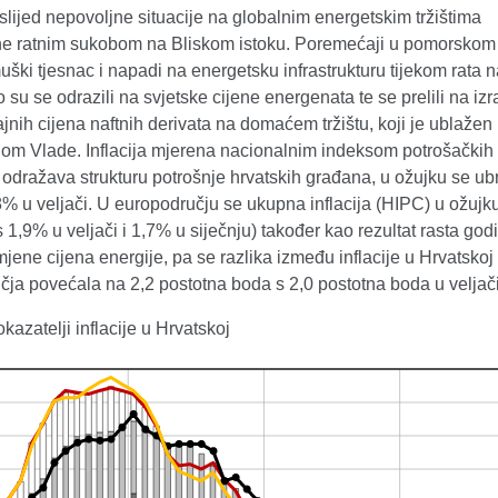
slijed nepovoljne situacije na globalnim energetskim tržištima
e ratnim sukobom na Bliskom istoku. Poremećaji u pomorskom
ški tjesnac i napadi na energetsku infrastrukturu tijekom rata 
o su se odrazili na svjetske cijene energenata te se prelili na izr
nih cijena naftnih derivata na domaćem tržištu, koji je ublažen
ijom Vlade. Inflacija mjerena nacionalnim indeksom potrošačkih 
i odražava strukturu potrošnje hrvatskih građana, u ožujku se ub
% u veljači. U europodručju se ukupna inflacija (HIPC) u ožujk
 1,9% u veljači i 1,7% u siječnju) također kao rezultat rasta god
jene cijena energije, pa se razlika između inflacije u Hrvatskoj 
čja povećala na 2,2 postotna boda s 2,0 postotna boda u veljači
okazatelji inflacije u Hrvatskoj