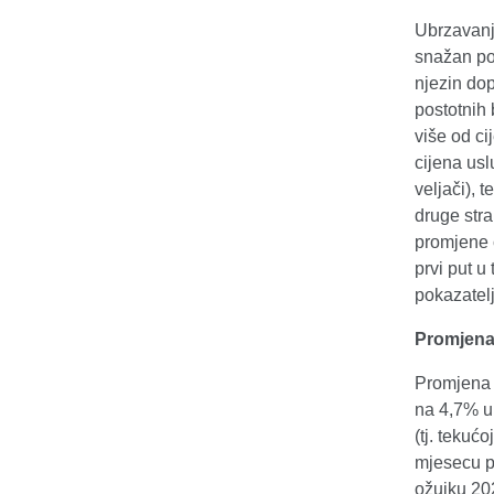
Ubrzavanj
snažan por
njezin dop
postotnih 
više od ci
cijena us
veljači), 
druge str
promjene c
prvi put u
pokazatelj
Promjena 
Promjena 
na 4,7% u 
(tj. tekuć
mjesecu p
ožujku 202