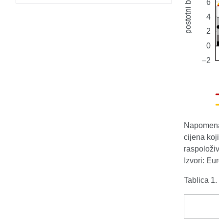
Napomena:
cijena koj
raspoloži
Izvori: Eu
Tablica 1.