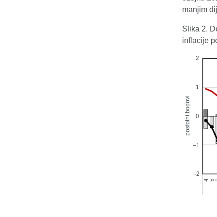
manjim dij
Slika 2. D
inflacije