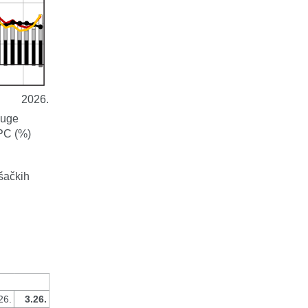
šačkih