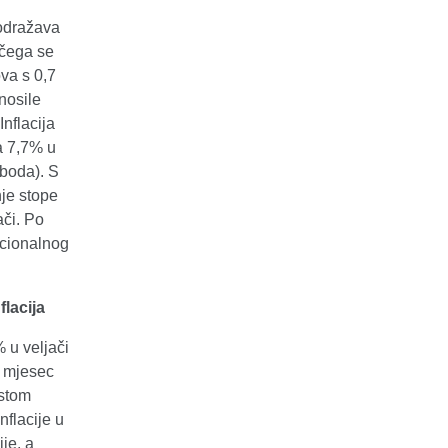
 odražava
 čega se
va s 0,7
nosile
Inflacija
a 7,7% u
 boda). S
je stope
ači. Po
nacionalnog
flacija
 u veljači
i mjesec
istom
flacije u
je, a