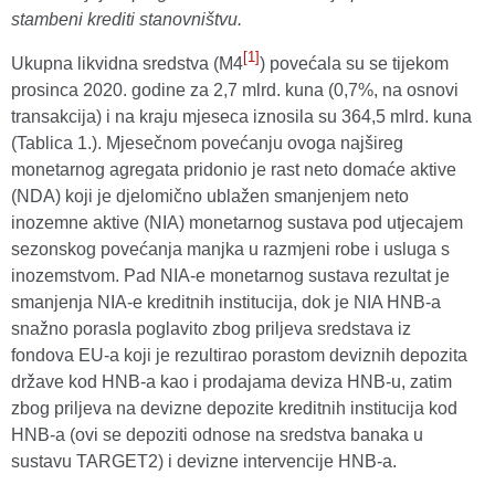
stambeni krediti stanovništvu.
[1]
Ukupna likvidna sredstva (M4
) povećala su se tijekom
prosinca 2020. godine za 2,7 mlrd. kuna (0,7%, na osnovi
transakcija) i na kraju mjeseca iznosila su 364,5 mlrd. kuna
(Tablica 1.). Mjesečnom povećanju ovoga najšireg
monetarnog agregata pridonio je rast neto domaće aktive
(NDA) koji je djelomično ublažen smanjenjem neto
inozemne aktive (NIA) monetarnog sustava pod utjecajem
sezonskog povećanja manjka u razmjeni robe i usluga s
inozemstvom. Pad NIA-e monetarnog sustava rezultat je
smanjenja NIA-e kreditnih institucija, dok je NIA HNB-a
snažno porasla poglavito zbog priljeva sredstava iz
fondova EU-a koji je rezultirao porastom deviznih depozita
države kod HNB-a kao i prodajama deviza HNB-u, zatim
zbog priljeva na devizne depozite kreditnih institucija kod
HNB-a (ovi se depoziti odnose na sredstva banaka u
sustavu TARGET2) i devizne intervencije HNB-a.