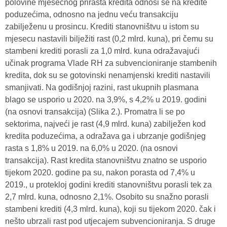
polovine mjesečnog prirasta kredita odnosi se na kredite
poduzećima, odnosno na jednu veću transakciju
zabilježenu u prosincu. Krediti stanovništvu u istom su
mjesecu nastavili bilježiti rast (0,2 mlrd. kuna), pri čemu su
stambeni krediti porasli za 1,0 mlrd. kuna odražavajući
učinak programa Vlade RH za subvencioniranje stambenih
kredita, dok su se gotovinski nenamjenski krediti nastavili
smanjivati. Na godišnjoj razini, rast ukupnih plasmana
blago se usporio u 2020. na 3,9%, s 4,2% u 2019. godini
(na osnovi transakcija) (Slika 2.). Promatra li se po
sektorima, najveći je rast (4,9 mlrd. kuna) zabilježen kod
kredita poduzećima, a odražava ga i ubrzanje godišnjeg
rasta s 1,8% u 2019. na 6,0% u 2020. (na osnovi
transakcija). Rast kredita stanovništvu znatno se usporio
tijekom 2020. godine pa su, nakon porasta od 7,4% u
2019., u protekloj godini krediti stanovništvu porasli tek za
2,7 mlrd. kuna, odnosno 2,1%. Osobito su snažno porasli
stambeni krediti (4,3 mlrd. kuna), koji su tijekom 2020. čak i
nešto ubrzali rast pod utjecajem subvencioniranja. S druge