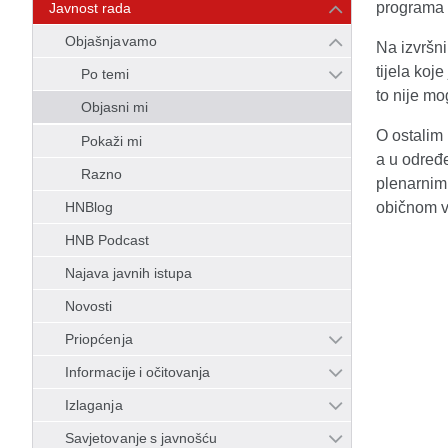
programa 
Javnost rada
Objašnjavamo
Na izvršni
tijela koj
Po temi
to nije m
Objasni mi
O ostalim 
Pokaži mi
a u određ
Razno
plenarnim 
HNBlog
običnom v
HNB Podcast
Najava javnih istupa
Novosti
Priopćenja
Informacije i očitovanja
Izlaganja
Savjetovanje s javnošću