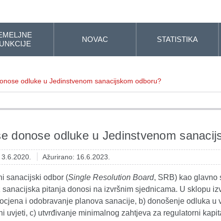
EMELJNE
NOVAC
STATISTIKA
UNKCIJE
onose odluke u Jedinstvenom sanacijskom odboru?
e donose odluke u Jedinstvenom sanaci
: 3.6.2020.
Ažurirano: 16.6.2023.
i sanacijski odbor (
Single Resolution Board
, SRB) kao glavno s
sanacijska pitanja donosi na izvršnim sjednicama. U sklopu izv
 ocjena i odobravanje planova sanacije, b) donošenje odluka u
ni uvjeti, c) utvrđivanje minimalnog zahtjeva za regulatorni kapit