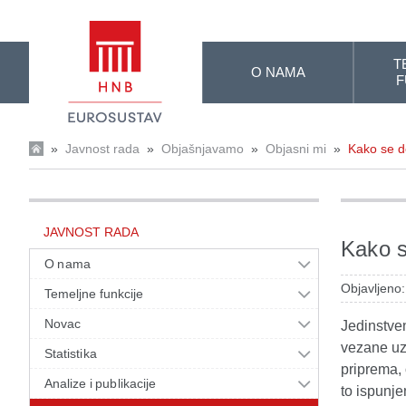
Skip to Main Content
T
O NAMA
F
»
Javnost rada
»
Objašnjavamo
»
Objasni mi
»
Kako se d
JAVNOST RADA
Kako s
O nama
Objavljeno
Temeljne funkcije
Novac
Jedinstven
vezane uz 
Statistika
priprema,
Analize i publikacije
to ispunje