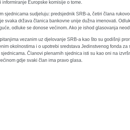
i informiranje Europske komisije o tome.
m sjednicama sudjeluju: predsjednik SRB-a, četiri člana rukovo
e je svaka država članica bankovne unije dužna imenovati. Odlu
oguće, odluke se donose većinom. Ako je ishod glasovanja neodl
pitanjima vezanim uz djelovanje SRB-a kao što su godišnji pror
enim okolnostima i o upotrebi sredstava Jedinstvenog fonda za s
sjednicama. Članovi plenarnih sjednica isti su kao oni na izvrš
ećinom gdje svaki član ima pravo glasa.