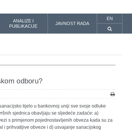
EN
ANALIZE I
JAVNOST RADA
PUBLIKACIJE
jskom odboru?
anacijsko tijelo u bankovnoj uniji sve svoje odluke
ršnih sjednica obavljaju se sljedeće zadaće: a)
 vezi s primjenom pojednostavljenih obveza kada su za
al i prihvatljive obveze i d) usvajanje sanacijskog