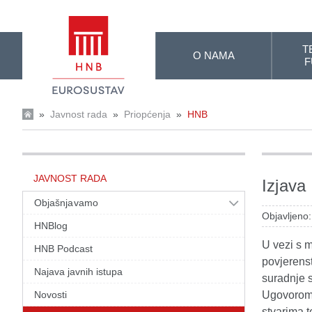
Skip to Main Content
T
O NAMA
F
»
Javnost rada
»
Priopćenja
»
HNB
JAVNOST RADA
Izjava
Objašnjavamo
Objavljeno:
HNBlog
U vezi s 
HNB Podcast
povjerenst
Najava javnih istupa
suradnje 
Novosti
Ugovorom 
stvarima 