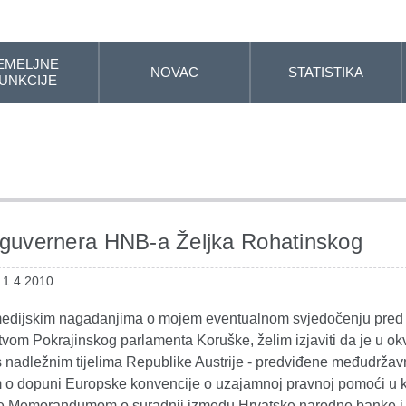
EMELJNE
NOVAC
STATISTIKA
UNKCIJE
 guvernera HNB-a Željka Rohatinskog
 1.4.2010.
medijskim nagađanjima o mojem eventualnom svjedočenju pred 
vom Pokrajinskog parlamenta Koruške, želim izjaviti da je u ok
s nadležnim tijelima Republike Austrije - predviđene međudrža
o dopuni Europske konvencije o uzajamnoj pravnoj pomoći u
te Memorandumom o suradnji između Hrvatske narodne banke i