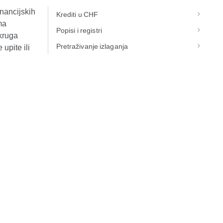
inancijskih
Krediti u CHF
ma
Popisi i registri
okruga
Pretraživanje izlaganja
upite ili