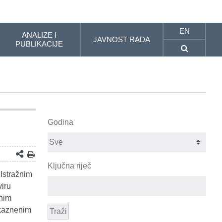
EN
ANALIZE I
JAVNOST RADA
PUBLIKACIJE
Godina
Ključna riječ
Istražnim
viru
vnim
 kaznenim
Traži