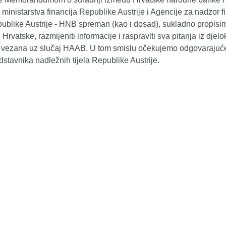
inistarstva financija Republike Austrije i Agencije za nadzor f
epublike Austrije - HNB spreman (kao i dosad), sukladno propisi
Hrvatske, razmijeniti informacije i raspraviti sva pitanja iz djel
 vezana uz slučaj HAAB. U tom smislu očekujemo odgovarajuće 
dstavnika nadležnih tijela Republike Austrije.