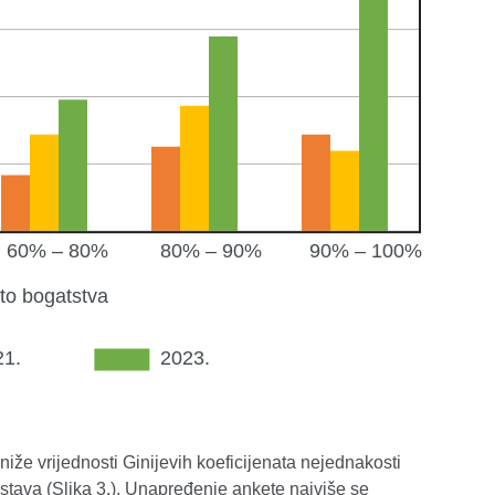
že vrijednosti Ginijevih koeficijenata nejednakosti
tava (Slika 3.). Unapređenje ankete najviše se