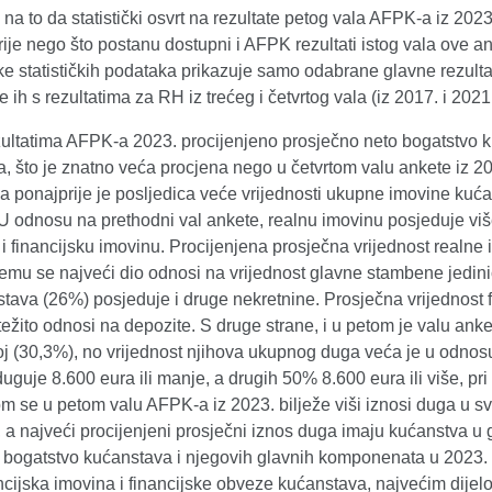
na to da statistički osvrt na rezultate petog vala AFPK-a iz 2023
ije nego što postanu dostupni i AFPK rezultati istog vala ove a
ke statističkih podataka prikazuje samo odabrane glavne rezult
 ih s rezultatima za RH iz trećeg i četvrtog vala (iz 2017. i 2021
ultatima AFPK-a 2023. procijenjeno prosječno neto bogatstvo k
a, što je znatno veća procjena nego u četvrtom valu ankete iz 20
 ponajprije je posljedica veće vrijednosti ukupne imovine kuća
U odnosu na prethodni val ankete, realnu imovinu posjeduje viš
i financijsku imovinu. Procijenjena prosječna vrijednost realn
 čemu se najveći dio odnosi na vrijednost glavne stambene jedin
tava (26%) posjeduje i druge nekretnine. Prosječna vrijednost f
težito odnosi na depozite. S druge strane, i u petom je valu an
oj (30,3%), no vrijednost njihova ukupnog duga veća je u odn
uguje 8.600 eura ili manje, a drugih 50% 8.600 eura ili više, 
om se u petom valu AFPK-a iz 2023. bilježe viši iznosi duga u s
 a najveći procijenjeni prosječni iznos duga imaju kućanstva u g
 bogatstvo kućanstava i njegovih glavnih komponenata u 2023.
ancijska imovina i financijske obveze kućanstava, najvećim dij