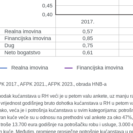
FPK 2017., AFPK 2021., AFPK 2023., obrada HNB-a
ohodak kućanstava u RH veći je u petom valu ankete, uz manju r
 vrijednost godišnjeg bruto dohotka kućanstava u RH u petom va
ko, veća je i potrošnja kućanstava u svim kategorijama: potrošn
izvan kuće veće su u odnosu na prethodni val ankete za oko 47%
troše 13.700 eura godišnje na potrošačku robu i usluge, 3.000 e
van kuće. Međutim, promjene prosječne potrošnje kućanstava u 