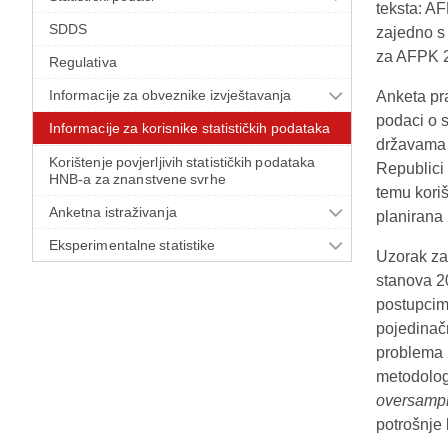
teksta: A
SDDS
zajedno s 
za AFPK 20
Regulativa
Informacije za obveznike izvještavanja
Anketa pra
podaci o s
Informacije za korisnike statističkih podataka
državama 
Korištenje povjerljivih statističkih podataka
Republici 
HNB-a za znanstvene svrhe
temu kori
Anketna istraživanja
planirana
Eksperimentalne statistike
Uzorak za
stanova 20
postupcim
pojedinač
problema 
metodolog
oversampl
potrošnje