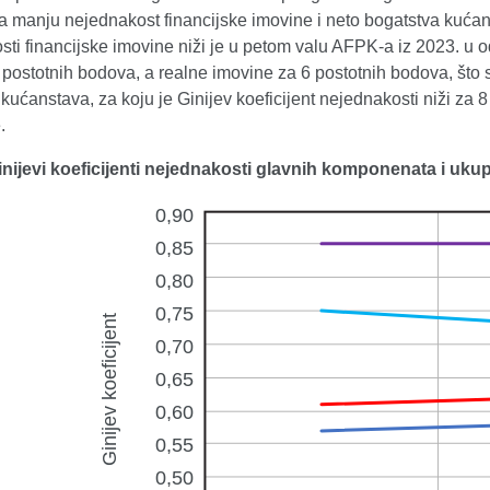
a manju nejednakost financijske imovine i neto bogatstva kućans
ti financijske imovine niži je u petom valu AFPK-a iz 2023. u o
postotnih bodova, a realne imovine za 6 postotnih bodova, što 
kućanstava, za koju je Ginijev koeficijent nejednakosti niži za
.
Ginijevi koeficijenti nejednakosti glavnih komponenata i u