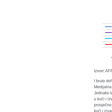
Izvori: A
I bruto d
Medijalna
Jednako ta
u kući i 
prosječno 
kući i iz