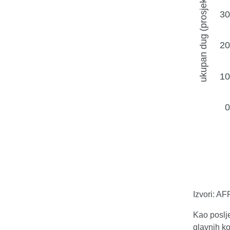
Izvori: A
Kao poslje
glavnih k