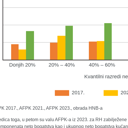
FPK 2017., AFPK 2021., AFPK 2023., obrada HNB-a
dica toga, u petom su valu AFPK-a iz 2023. za RH zabilježene ni
omponenata neto bogatstva kao i ukupnog neto bogatstva kućans