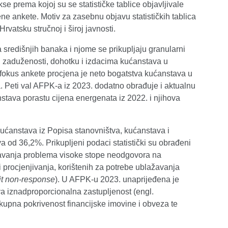
prema kojoj su se statističke tablice objavljivale
ene ankete. Motiv za zasebnu objavu statističkih tablica
rvatsku stručnoj i široj javnosti.
središnjih banaka i njome se prikupljaju granularni
i, zaduženosti, dohotku i izdacima kućanstava u
fokus ankete procjena je neto bogatstva kućanstava u
ja. Peti val AFPK-a iz 2023. dodatno obrađuje i aktualnu
tava porastu cijena energenata iz 2022. i njihova
ćanstava iz Popisa stanovništva, kućanstava i
a od 36,2%. Prikupljeni podaci statistički su obrađeni
ažavanja problema visoke stope neodgovora na
i procjenjivanja, korištenih za potrebe ublažavanja
it non-response
). U AFPK-u 2023. unaprijeđena je
a iznadproporcionalna zastupljenost (engl.
ukupna pokrivenost financijske imovine i obveza te