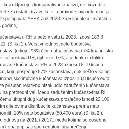
., koji uključuje i komparativnu analizu, ne može biti
nkete za ostale države koje ju provode, ova informacija
ate petog vala AFPK-a iz 2023. za Republiku Hrvatsku i
. godine).
ućanstava u RH u petom valu iz 2023. iznosi 183,3
21. (Slika 1.). Veća vrijednost neto bogatstva
nstava (u kojoj 93% čini realna imovina i 7% financijska
e kućanstava RH, njih oko 97%, a jednako ih toliko
e imovine kućanstava RH u 2023. iznosi 181,9 tisuća
ice, koju posjeduje 87% kućanstava, dok nešto više od
inancijske imovine kućanstava iznosi 13,8 tisuća eura,
kete prisutan relativno nizak udio zaduženih kućanstava
osu na prethodni val. Među zaduženim kućanstvima RH
pri čemu ukupni dug kućanstava prosječno iznosi 22.100
vim dijelovima distribucije kućanstava prema neto
ornjih 10% neto bogatstva (50.400 eura) (Slika 2.).
 u odnosu na 2021. i 2017., među kojima se posebno
elom treba pripisati spomenutom unapređenju