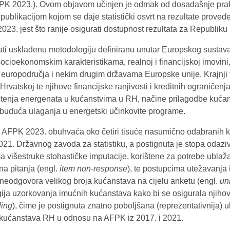
FPK 2023.). Ovom objavom učinjen je odmak od dosadašnje prakse 
publikacijom kojom se daje statistički osvrt na rezultate proved
23. jest što ranije osigurati dostupnost rezultata za Republiku H
ti usklađenu metodologiju definiranu unutar Europskog sustava 
ocioekonomskim karakteristikama, realnoj i financijskoj imovin
europodručja i nekim drugim državama Europske unije. Krajnji 
Hrvatskoj te njihove financijske ranjivosti i kreditnih ograničen
štenja energenata u kućanstvima u RH, načine prilagodbe kućans
 buduća ulaganja u energetski učinkovite programe.
 AFPK 2023. obuhvaća oko četiri tisuće nasumično odabranih ku
21. Državnog zavoda za statistiku, a postignuta je stopa odaziv
a višestruke stohastičke imputacije, korištene za potrebe ubl
na pitanja (engl.
item non-response
), te postupcima utežavanja 
neodgovora velikog broja kućanstava na cijelu anketu (engl.
un
ija uzorkovanja imućnih kućanstava kako bi se osigurala njihov
ing
), čime je postignuta znatno poboljšana (reprezentativnija) 
 kućanstava RH u odnosu na AFPK iz 2017. i 2021.