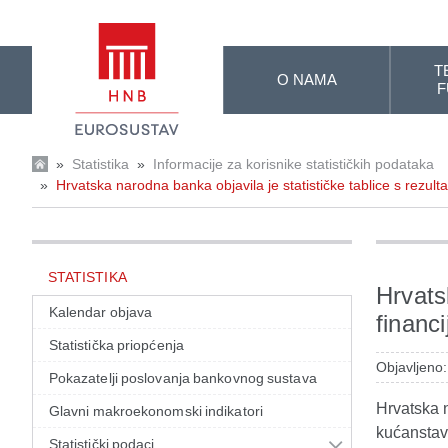
Skip to Main Content
T
O NAMA
F
»
Statistika
»
Informacije za korisnike statističkih podataka
»
Hrvatska narodna banka objavila je statističke tablice s rezul
STATISTIKA
Hrvats
Kalendar objava
financ
Statistička priopćenja
Objavljeno:
Pokazatelji poslovanja bankovnog sustava
Hrvatska n
Glavni makroekonomski indikatori
kućanstav
Statistički podaci