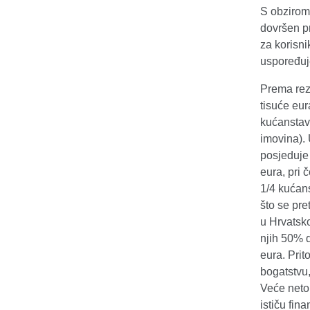
S obzirom 
dovršen pr
za korisni
uspoređuje
Prema rez
tisuće eur
kućanstava
imovina). 
posjeduje 
eura, pri
1/4 kućans
što se pre
u Hrvatsk
njih 50% d
eura. Prit
bogatstvu,
Veće neto
ističu fin