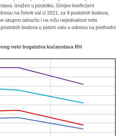
tava. Izražen u postotku, Ginijev koeficijent
dnosu na četvrti val iz 2021. za 9 postotnih bodova,
se ukupno odrazilo i na nižu nejednakost neto
 8 postotnih bodova u petom valu u odnosu na prethodni
kupnog neto bogatstva kućanstava RH