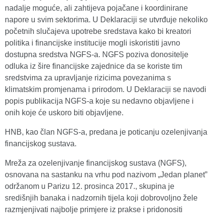
nadalje moguće, ali zahtijeva pojačane i koordinirane
napore u svim sektorima. U Deklaraciji se utvrđuje nekoliko
početnih slučajeva upotrebe sredstava kako bi kreatori
politika i financijske institucije mogli iskoristiti javno
dostupna sredstva NGFS-a. NGFS poziva donositelje
odluka iz šire financijske zajednice da se koriste tim
sredstvima za upravljanje rizicima povezanima s
klimatskim promjenama i prirodom. U Deklaraciji se navodi
popis publikacija NGFS-a koje su nedavno objavljene i
onih koje će uskoro biti objavljene.
HNB, kao član NGFS-a, predana je poticanju ozelenjivanja
financijskog sustava.
Mreža za ozelenjivanje financijskog sustava (NGFS),
osnovana na sastanku na vrhu pod nazivom „Jedan planet”
održanom u Parizu 12. prosinca 2017., skupina je
središnjih banaka i nadzornih tijela koji dobrovoljno žele
razmjenjivati najbolje primjere iz prakse i pridonositi