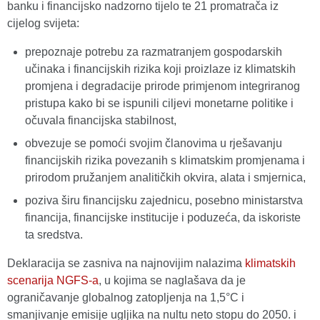
banku i financijsko nadzorno tijelo te 21 promatrača iz
cijelog svijeta:
prepoznaje potrebu za razmatranjem gospodarskih
učinaka i financijskih rizika koji proizlaze iz klimatskih
promjena i degradacije prirode primjenom integriranog
pristupa kako bi se ispunili ciljevi monetarne politike i
očuvala financijska stabilnost,
obvezuje se pomoći svojim članovima u rješavanju
financijskih rizika povezanih s klimatskim promjenama i
prirodom pružanjem analitičkih okvira, alata i smjernica,
poziva širu financijsku zajednicu, posebno ministarstva
financija, financijske institucije i poduzeća, da iskoriste
ta sredstva.
Deklaracija se zasniva na najnovijim nalazima
klimatskih
scenarija NGFS-a
, u kojima se naglašava da je
ograničavanje globalnog zatopljenja na 1,5°C i
smanjivanje emisije ugljika na nultu neto stopu do 2050. i