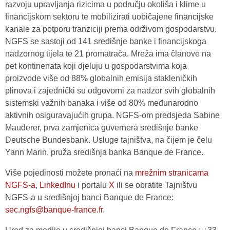
razvoju upravljanja rizicima u području okoliša i klime u
financijskom sektoru te mobilizirati uobičajene financijske
kanale za potporu tranziciji prema održivom gospodarstvu.
NGFS se sastoji od 141 središnje banke i financijskoga
nadzornog tijela te 21 promatrača. Mreža ima članove na
pet kontinenata koji djeluju u gospodarstvima koja
proizvode više od 88% globalnih emisija stakleničkih
plinova i zajednički su odgovorni za nadzor svih globalnih
sistemski važnih banaka i više od 80% međunarodno
aktivnih osiguravajućih grupa. NGFS-om predsjeda Sabine
Mauderer, prva zamjenica guvernera središnje banke
Deutsche Bundesbank. Usluge tajništva, na čijem je čelu
Yann Marin, pruža središnja banka Banque de France.
Više pojedinosti možete pronaći na
mrežnim stranicama
NGFS-a
,
LinkedInu
i portalu
X
ili se obratite Tajništvu
NGFS-a u središnjoj banci Banque de France:
sec.ngfs@banque-france.fr
.