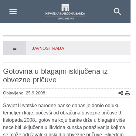
Skip to Main Content
JAVNOST RADA
Gotovina u blagajni isključena iz
obvezne pričuve
Objavljeno: 25.9.2008.
Savjet Hrvatske narodne banke danas je donio odluku
temeljem koje, počevši od obračuna obvezne pričuve 9.
listopada 2008., gotovina koju banke drže u blagajni više
neće biti uključena u likvidna kunska potraživanja kojima
se može održavati kunski dio obvezne pričuve. Slijedom