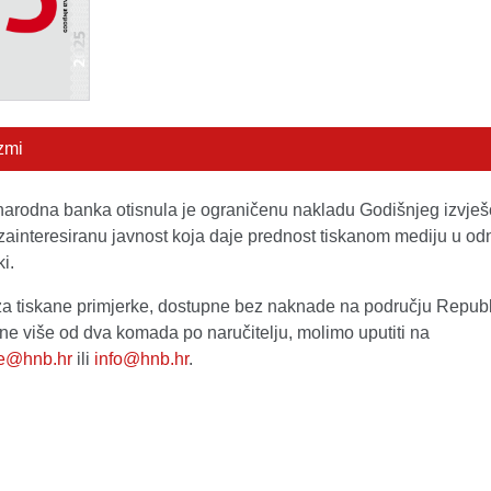
zmi
narodna banka otisnula je ograničenu nakladu Godišnjeg izvješ
 zainteresiranu javnost koja daje prednost tiskanom mediju u o
i.
za tiskane primjerke, dostupne bez naknade na području Repub
ne više od dva komada po naručitelju, molimo uputiti na
je@hnb.hr
ili
info@hnb.hr
.