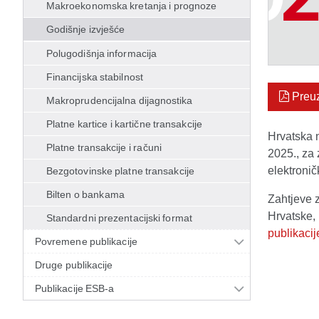
Makroekonomska kretanja i prognoze
Godišnje izvješće
Polugodišnja informacija
Financijska stabilnost
Preu
Makroprudencijalna dijagnostika
Platne kartice i kartične transakcije
Hrvatska 
Platne transakcije i računi
2025., za
elektroničk
Bezgotovinske platne transakcije
Bilten o bankama
Zahtjeve 
Hrvatske, 
Standardni prezentacijski format
publikaci
Povremene publikacije
Druge publikacije
Publikacije ESB-a