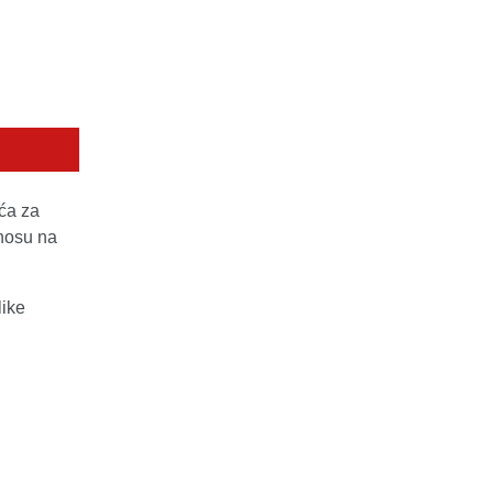
ća za
dnosu na
like