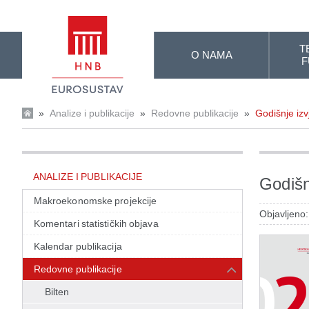
Skip to Main Content
T
O NAMA
F
»
Analize i publikacije
»
Redovne publikacije
»
Godišnje izv
ANALIZE I PUBLIKACIJE
Godišn
Makroekonomske projekcije
Objavljeno:
Komentari statističkih objava
Kalendar publikacija
Redovne publikacije
Bilten