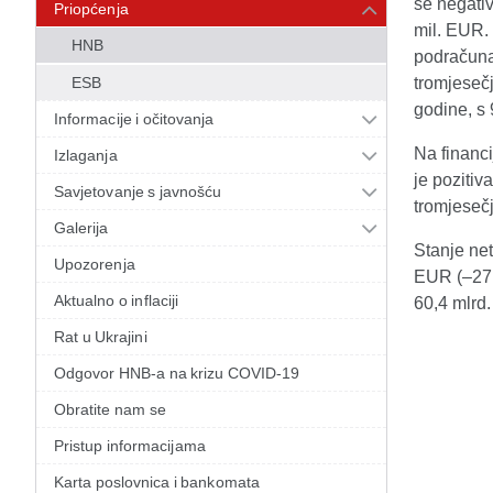
se negati
Priopćenja
mil. EUR.
HNB
podračuna
ESB
tromjesečj
godine, s
Informacije i očitovanja
Na financi
Izlaganja
je poziti
Savjetovanje s javnošću
tromjeseč
Galerija
Stanje ne
Upozorenja
EUR (–27,
Aktualno o inflaciji
60,4 mlrd
Rat u Ukrajini
Odgovor HNB-a na krizu COVID-19
Obratite nam se
Pristup informacijama
Karta poslovnica i bankomata