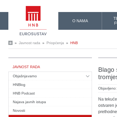
Skip to Main Content
T
O NAMA
F
»
Javnost rada
»
Priopćenja
»
HNB
JAVNOST RADA
Blago 
tromje
Objašnjavamo
HNBlog
Objavljeno
HNB Podcast
Na tekuće
Najava javnih istupa
ostvaren j
Novosti
prethodne