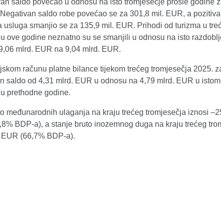
van saldo povećao u odnosu na isto tromjesečje prošle godine 
 Negativan saldo robe povećao se za 301,8 mil. EUR, a pozitiva
 usluga smanjio se za 135,9 mil. EUR. Prihodi od turizma u tr
u ove godine neznatno su se smanjili u odnosu na isto razdoblj
 9,06 mlrd. EUR na 9,04 mlrd. EUR.
jskom računu platne bilance tijekom trećeg tromjesečja 2025. z
van saldo od 4,31 mlrd. EUR u odnosu na 4,79 mlrd. EUR u istom
ju prethodne godine.
to međunarodnih ulaganja na kraju trećeg tromjesečja iznosi –2
8% BDP-a), a stanje bruto inozemnog duga na kraju trećeg tro
. EUR (66,7% BDP-a).