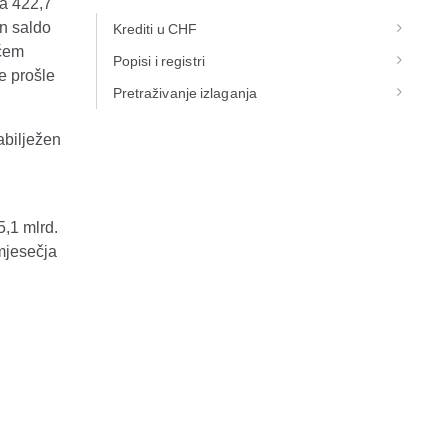
za 422,7
n saldo
Krediti u CHF
ećem
Popisi i registri
e prošle
Pretraživanje izlaganja
abilježen
5,1 mlrd.
mjesečja