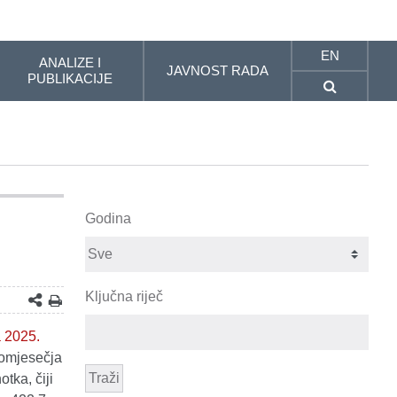
EN
ANALIZE I
JAVNOST RADA
PUBLIKACIJE
Godina
Ključna riječ
a 2025.
romjesečja
Traži
tka, čiji