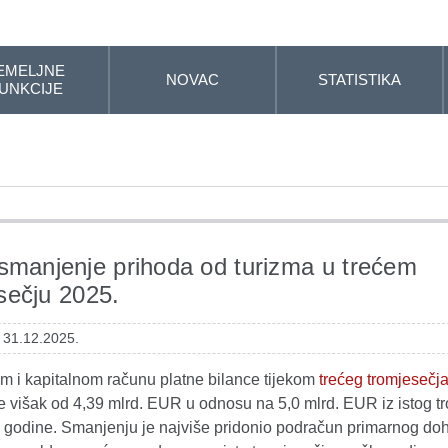
EMELJNE
NOVAC
STATISTIKA
UNKCIJE
smanjenje prihoda od turizma u trećem
sečju 2025.
: 31.12.2025.
m i kapitalnom računu platne bilance tijekom
trećeg tromjesečj
e višak od 4,39 mlrd. EUR u odnosu na 5,0 mlrd. EUR iz istog t
 godine. Smanjenju je najviše pridonio podračun primarnog doho