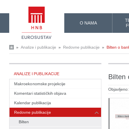
Skip to Main Content
T
O NAMA
F
»
Analize i publikacije
»
Redovne publikacije
»
Bilten o ba
ANALIZE I PUBLIKACIJE
Bilten
Makroekonomske projekcije
Objavljeno:
Komentari statističkih objava
Kalendar publikacija
Redovne publikacije
Bilten