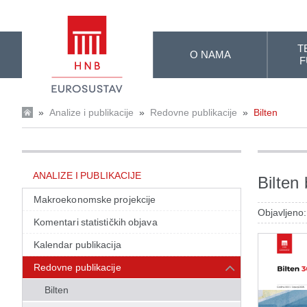
Skip to Main Content
T
O NAMA
F
»
Analize i publikacije
»
Redovne publikacije
»
Bilten
ANALIZE I PUBLIKACIJE
Bilten 
Makroekonomske projekcije
Objavljeno:
Komentari statističkih objava
Kalendar publikacija
Redovne publikacije
Bilten