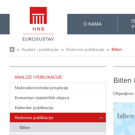
Skip to Main Content
T
O NAMA
F
»
Analize i publikacije
»
Redovne publikacije
»
Bilten
ANALIZE I PUBLIKACIJE
Bilten
Makroekonomske projekcije
Objavljeno:
Komentari statističkih objava
Kalendar publikacija
Redovne publikacije
Bilten