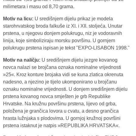
milimetara i masu od 8,70 grama.
Motiv na licu:
U središnjem dijelu prikaz je modela
starohrvatskog broda falkuše iz XI. i XII. stoljeća. Unutar
prstena, u njegovu donjem polukrugu, niz je vodoravnih
linija, koje simboliziraju morsku površinu. U gornjem
polukrugu prstena ispisan je tekst "EXPO-LISABON 1998."
Motiv na naličju:
U središnjem dijelu jezgre kovanog
novca nalazi se brojčana oznaka nominalne vrijednosti
»25«. Kroz konture brojaka vidi se kuna zlatica okrenuta
nadesno, a njezino je tijelo ukomponirano u brojčanu
oznaku nominalne vrijednosti. U donjem središnjem dijelu
prstena kovanog novca smješten je grb Republike
Hrvatske. Na kružnu površinu prstena, lijevo od grba,
položena je grančica lovora u cvatu, a desno grančica
hrasta lužnjaka s plodovima. U gornjoj kružnoj površini
prstena istaknut je natpis »REPUBLIKA HRVATSKA«.