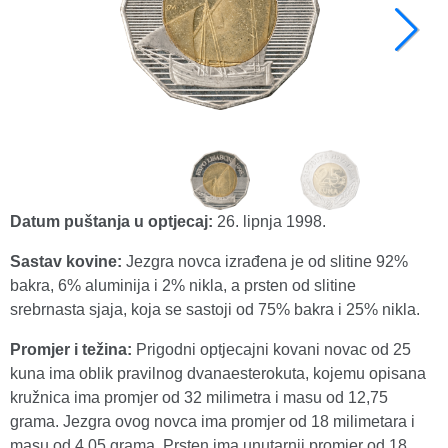
Datum puštanja u optjecaj:
26. lipnja 1998.
Sastav kovine:
Jezgra novca izrađena je od slitine 92%
bakra, 6% aluminija i 2% nikla, a prsten od slitine
srebrnasta sjaja, koja se sastoji od 75% bakra i 25% nikla.
Promjer i težina:
Prigodni optjecajni kovani novac od 25
kuna ima oblik pravilnog dvanaesterokuta, kojemu opisana
kružnica ima promjer od 32 milimetra i masu od 12,75
grama. Jezgra ovog novca ima promjer od 18 milimetara i
masu od 4,05 grama. Prsten ima unutarnji promjer od 18