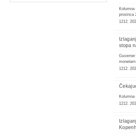
Kolumna g
prosinca 
1212. 202
Izlagan
stopa n
Guverner B
monetarna
1212. 202
Čekajuć
Kolumna g
1212. 202
Izlagan
Kopen