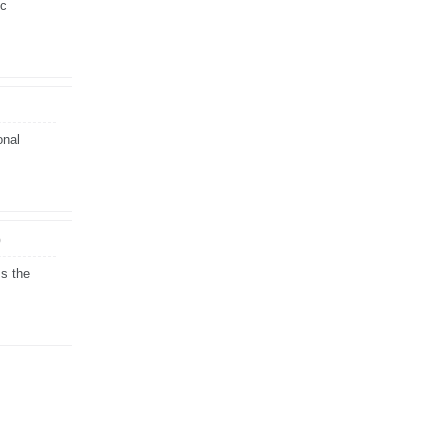
ic
onal
p
 s the