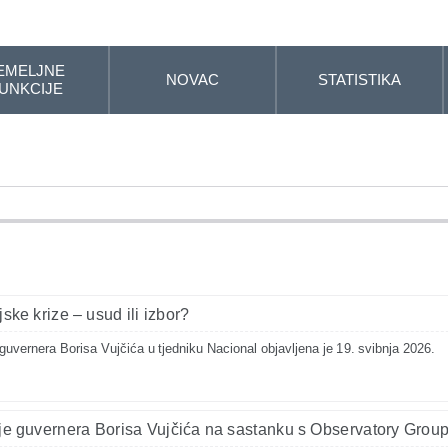
EMELJNE
NOVAC
STATISTIKA
UNKCIJE
jske krize – usud ili izbor?
uvernera Borisa Vujčića u tjedniku Nacional objavljena je 19. svibnja 2026.
je guvernera Borisa Vujčića na sastanku s Observatory Grou