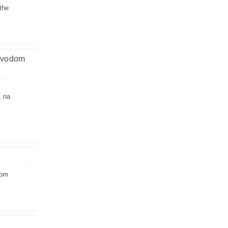
the
povodom
, na
rom