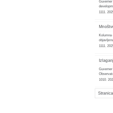
Guverner 
developme
1111. 202
Mnoštvo 
Kolumna 
objavljen
1111. 202
Izlagan
Guverner 
Observat
1010. 202
Stranica