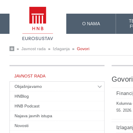
Skip to Main Content
T
O NAMA
F
»
Javnost rada
»
Izlaganja
»
Govori
JAVNOST RADA
Govori
Objašnjavamo
Financi
HNBlog
Kolumna g
HNB Podcast
55. 2026.
Najava javnih istupa
Novosti
Izlagan