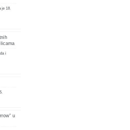
 je 18.
tnih
plicama
da i
5.
rrow" u