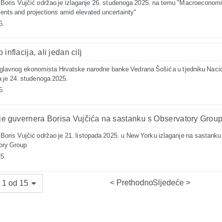
Boris Vujčić održao je izlaganje 26. studenoga 2025. na temu "Macroeconom
nts and projections amid elevated uncertainty"
5.
inflacija, ali jedan cilj
glavnog ekonomista Hrvatske narodne banke Vedrana Šošića u tjedniku Naci
a je 24. studenoga 2025.
5.
je guvernera Borisa Vujčića na sastanku s Observatory Grou
Boris Vujčić održao je 21. listopada 2025. u New Yorku izlaganje na sastanku
ory Group
5.
Prethodno
Sljedeće
 1 od 15