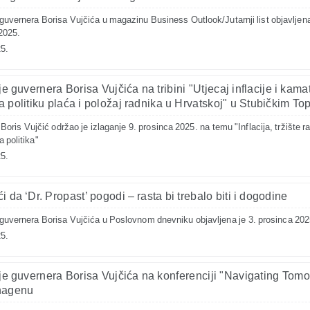
uvernera Borisa Vujčića u magazinu Business Outlook/Jutarnji list objavljena
2025.
5.
je guvernera Borisa Vujčića na tribini "Utjecaj inflacije i kama
a politiku plaća i položaj radnika u Hrvatskoj" u Stubičkim To
oris Vujčić održao je izlaganje 9. prosinca 2025. na temu "Inflacija, tržište ra
 politika"
5.
i da ‘Dr. Propast’ pogodi – rasta bi trebalo biti i dogodine
uvernera Borisa Vujčića u Poslovnom dnevniku objavljena je 3. prosinca 202
5.
je guvernera Borisa Vujčića na konferenciji "Navigating Tomo
hagenu