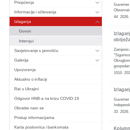
Priopćenja
Guverner 
Observat
Informacije i očitovanja
44. 2026.
Izlaganja
Govori
Izlagan
obiljež
Intervjui
Zamjenica
Savjetovanje s javnošću
"Sigurnos
Galerija
Okruglom 
gospodar
Upozorenja
1010. 202
Aktualno o inflaciji
Rat u Ukrajini
Izlagan
Odgovor HNB-a na krizu COVID-19
Guverner 
Independe
Obratite nam se
33. 2026.
Pristup informacijama
Karta poslovnica i bankomata
Kolumn