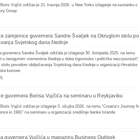
Boris Vujčić održao je 21. travnja 2026. u New Yorku izlaganje na sastanku s 
ory Group
je zamjenice guvernera Sandre Švaljek na Okruglom stolu 
avanja Svjetskog dana štednje
 guvernera Sandra Švaljek održala je izlaganje 30. listopada 2025. na temu
t u nesigurnim vremenima štednja u doba trgovinske i političke neizvjesnosti"
stolu povodom obilježavanja Svjetskog dana štednje u organizaciji Hrvatske
ske komore
5.
je guvernera Borisa Vujčića na seminaru u Reykjaviku
Boris Vujčić održao je izlaganje 5. ožujka 2026. na temu "Croatia’s Journey f
nce in 1991" na seminaru u organizaciji središnje banke Islanda
a guvernera Vujčića u magazinu Business Outlook