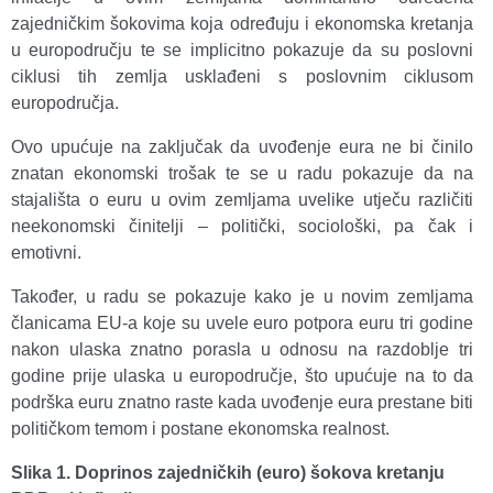
zajedničkim šokovima koja određuju i ekonomska kretanja
u europodručju te se implicitno pokazuje da su poslovni
ciklusi tih zemlja usklađeni s poslovnim ciklusom
europodručja.
Ovo upućuje na zaključak da uvođenje eura ne bi činilo
znatan ekonomski trošak te se u radu pokazuje da na
stajališta o euru u ovim zemljama uvelike utječu različiti
neekonomski činitelji – politički, sociološki, pa čak i
emotivni.
Također, u radu se pokazuje kako je u novim zemljama
članicama EU-a koje su uvele euro potpora euru tri godine
nakon ulaska znatno porasla u odnosu na razdoblje tri
godine prije ulaska u europodručje, što upućuje na to da
podrška euru znatno raste kada uvođenje eura prestane biti
političkom temom i postane ekonomska realnost.
Slika 1. Doprinos zajedničkih (euro) šokova kretanju