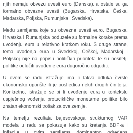
njih nemaju obvezu uvesti euro (Danska), a ostale su ga
formalno obvezne uvesti (Bugarska, Hrvatska, Češka,
Mađarska, Poljska, Rumunjska i Švedska).
Među zemljama koje su obvezne uvesti euro, Bugarska,
Hrvatska i Rumunjska poduzele su formalne korake prema
uvođenju eura u relativno kratkom roku. S druge strane,
tema uvođenja eura u Švedskoj, Češkoj, Mađarskoj i
Poljskoj nije na popisu političkih prioriteta te su nositelji
politike odlučili uvođenje eura dugoročno odgoditi.
U ovom se radu istražuje ima li takva odluka čvrsto
ekonomsko uporište ili je posljedica nekih drugih činitelja.
Konkretno, istražuje se bi li uvođenje eura u kontekstu
uspješnog vođenja protucikličke monetarne politike bilo
znatan ekonomski trošak za ove zemlje.
Na temelju rezultata bajesovskoga strukturnog VAR
modela u radu se pokazuje kako su kretanja BDP-a i
inflacije u ovim zemljama dominantno određena