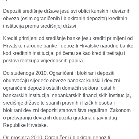
Depoziti središnje države jesu svi oblici kunskih i deviznih
obveza (osim ograničenih i blokiranih depozita) kreditnih
institucija prema središnjoj državi.
Krediti primljeni od središnje banke jesu krediti primljeni od
Hrvatske narodne banke i depoziti Hrvatske narodne banke
kod kreditnih institucija, pri čemu se kao krediti tretiraju i
poslovi reotkupa vrijednosnih papira.
Do studenoga 2010. Ograničeni i blokirani depoziti
obuhvaćaju sljedeće obveze banaka: kunski i devizni
ograničeni depoziti ostalih domaćih sektora, ostalih
bankarskih institucija, nebankarskih financijskih institucija,
središnje države te stranih pravnih i fizičkih osoba i
blokirani devizni depoziti stanovništva regulirani Zakonom
o pretvaranju deviznih depozita građana u javni dug
Republike Hrvatske.
Od prosinca 2010. Ograničeni i blokirani depoziti