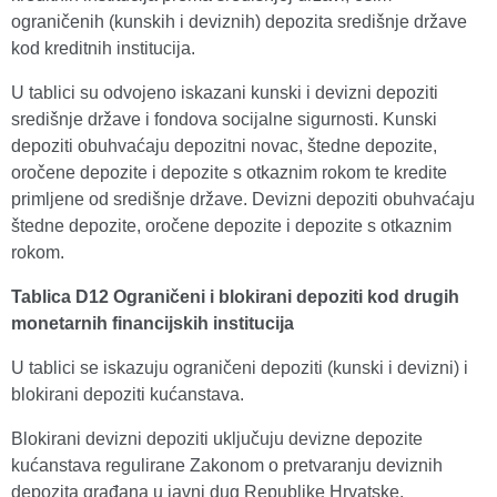
ograničenih (kunskih i deviznih) depozita središnje države
kod kreditnih institucija.
U tablici su odvojeno iskazani kunski i devizni depoziti
središnje države i fondova socijalne sigurnosti. Kunski
depoziti obuhvaćaju depozitni novac, štedne depozite,
oročene depozite i depozite s otkaznim rokom te kredite
primljene od središnje države. Devizni depoziti obuhvaćaju
štedne depozite, oročene depozite i depozite s otkaznim
rokom.
Tablica D12 Ograničeni i blokirani depoziti kod drugih
monetarnih financijskih institucija
U tablici se iskazuju ograničeni depoziti (kunski i devizni) i
blokirani depoziti kućanstava.
Blokirani devizni depoziti uključuju devizne depozite
kućanstava regulirane Zakonom o pretvaranju deviznih
depozita građana u javni dug Republike Hrvatske.