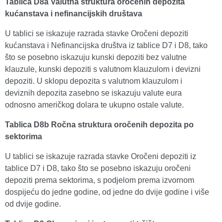
Tablica D8a Valutna struktura oročenih depozita
kućanstava i nefinancijskih društava
U tablici se iskazuje razrada stavke Oročeni depoziti
kućanstava i Nefinancijska društva iz tablice D7 i D8, tako
što se posebno iskazuju kunski depoziti bez valutne
klauzule, kunski depoziti s valutnom klauzulom i devizni
depoziti. U sklopu depozita s valutnom klauzulom i
deviznih depozita zasebno se iskazuju valute eura
odnosno američkog dolara te ukupno ostale valute.
Tablica D8b Ročna struktura oročenih depozita po
sektorima
U tablici se iskazuje razrada stavke Oročeni depoziti iz
tablice D7 i D8, tako što se posebno iskazuju oročeni
depoziti prema sektorima, s podjelom prema izvornom
dospijeću do jedne godine, od jedne do dvije godine i više
od dvije godine.