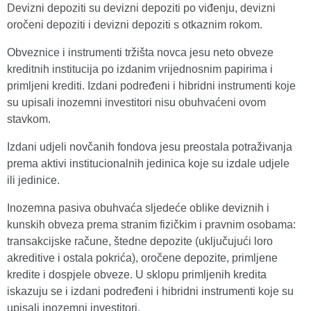
Devizni depoziti su devizni depoziti po viđenju, devizni
oročeni depoziti i devizni depoziti s otkaznim rokom.
Obveznice i instrumenti tržišta novca jesu neto obveze
kreditnih institucija po izdanim vrijednosnim papirima i
primljeni krediti. Izdani podređeni i hibridni instrumenti koje
su upisali inozemni investitori nisu obuhvaćeni ovom
stavkom.
Izdani udjeli novčanih fondova jesu preostala potraživanja
prema aktivi institucionalnih jedinica koje su izdale udjele
ili jedinice.
Inozemna pasiva obuhvaća sljedeće oblike deviznih i
kunskih obveza prema stranim fizičkim i pravnim osobama:
transakcijske račune, štedne depozite (uključujući loro
akreditive i ostala pokrića), oročene depozite, primljene
kredite i dospjele obveze. U sklopu primljenih kredita
iskazuju se i izdani podređeni i hibridni instrumenti koje su
upisali inozemni investitori.