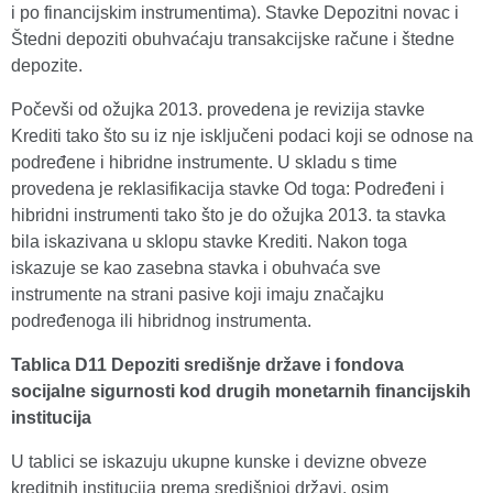
i po financijskim instrumentima). Stavke Depozitni novac i
Štedni depoziti obuhvaćaju transakcijske račune i štedne
depozite.
Počevši od ožujka 2013. provedena je revizija stavke
Krediti tako što su iz nje isključeni podaci koji se odnose na
podređene i hibridne instrumente. U skladu s time
provedena je reklasifikacija stavke Od toga: Podređeni i
hibridni instrumenti tako što je do ožujka 2013. ta stavka
bila iskazivana u sklopu stavke Krediti. Nakon toga
iskazuje se kao zasebna stavka i obuhvaća sve
instrumente na strani pasive koji imaju značajku
podređenoga ili hibridnog instrumenta.
Tablica D11 Depoziti središnje države i fondova
socijalne sigurnosti kod drugih monetarnih financijskih
institucija
U tablici se iskazuju ukupne kunske i devizne obveze
kreditnih institucija prema središnjoj državi, osim