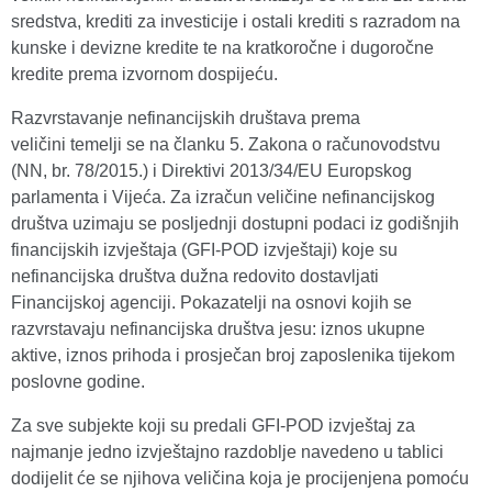
sredstva, krediti za investicije i ostali krediti s razradom na
kunske i devizne kredite te na kratkoročne i dugoročne
kredite prema izvornom dospijeću.
Razvrstavanje nefinancijskih društava prema
veličini temelji se na članku 5. Zakona o računovodstvu
(NN, br. 78/2015.) i Direktivi 2013/34/EU Europskog
parlamenta i Vijeća. Za izračun veličine nefinancijskog
društva uzimaju se posljednji dostupni podaci iz godišnjih
financijskih izvještaja (GFI-POD izvještaji) koje su
nefinancijska društva dužna redovito dostavljati
Financijskoj agenciji. Pokazatelji na osnovi kojih se
razvrstavaju nefinancijska društva jesu: iznos ukupne
aktive, iznos prihoda i prosječan broj zaposlenika tijekom
poslovne godine.
Za sve subjekte koji su predali GFI-POD izvještaj za
najmanje jedno izvještajno razdoblje navedeno u tablici
dodijelit će se njihova veličina koja je procijenjena pomoću