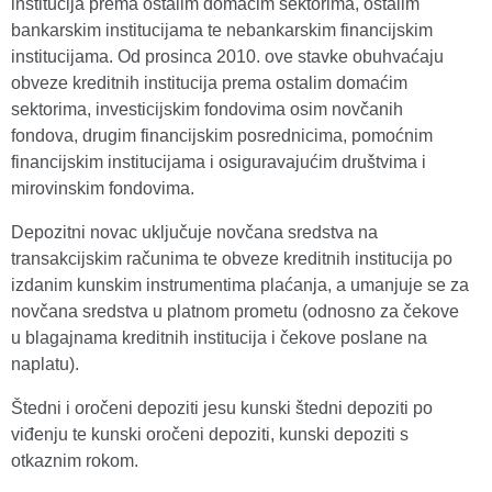
institucija prema ostalim domaćim sektorima, ostalim
bankarskim institucijama te nebankarskim financijskim
institucijama. Od prosinca 2010. ove stavke obuhvaćaju
obveze kreditnih institucija prema ostalim domaćim
sektorima, investicijskim fondovima osim novčanih
fondova, drugim financijskim posrednicima, pomoćnim
financijskim institucijama i osiguravajućim društvima i
mirovinskim fondovima.
Depozitni novac uključuje novčana sredstva na
transakcijskim računima te obveze kreditnih institucija po
izdanim kunskim instrumentima plaćanja, a umanjuje se za
novčana sredstva u platnom prometu (odnosno za čekove
u blagajnama kreditnih institucija i čekove poslane na
naplatu).
Štedni i oročeni depoziti jesu kunski štedni depoziti po
viđenju te kunski oročeni depoziti, kunski depoziti s
otkaznim rokom.