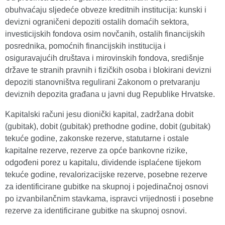
obuhvaćaju sljedeće obveze kreditnih institucija: kunski i
devizni ograničeni depoziti ostalih domaćih sektora,
investicijskih fondova osim novčanih, ostalih financijskih
posrednika, pomoćnih financijskih institucija i
osiguravajućih društava i mirovinskih fondova, središnje
države te stranih pravnih i fizičkih osoba i blokirani devizni
depoziti stanovništva regulirani Zakonom o pretvaranju
deviznih depozita građana u javni dug Republike Hrvatske.
Kapitalski računi jesu dionički kapital, zadržana dobit
(gubitak), dobit (gubitak) prethodne godine, dobit (gubitak)
tekuće godine, zakonske rezerve, statutarne i ostale
kapitalne rezerve, rezerve za opće bankovne rizike,
odgođeni porez u kapitalu, dividende isplaćene tijekom
tekuće godine, revalorizacijske rezerve, posebne rezerve
za identificirane gubitke na skupnoj i pojedinačnoj osnovi
po izvanbilančnim stavkama, ispravci vrijednosti i posebne
rezerve za identificirane gubitke na skupnoj osnovi.