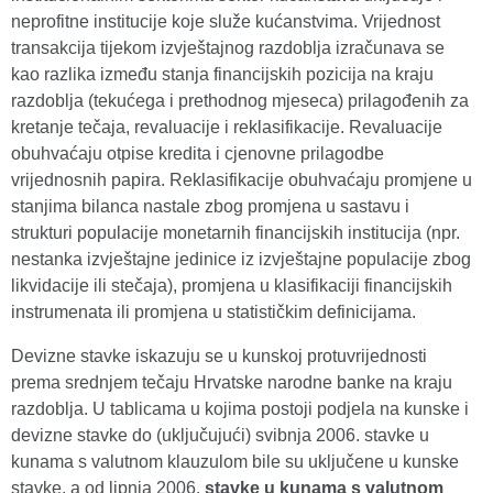
neprofitne institucije koje služe kućanstvima. Vrijednost
transakcija tijekom izvještajnog razdoblja izračunava se
kao razlika između stanja financijskih pozicija na kraju
razdoblja (tekućega i prethodnog mjeseca) prilagođenih za
kretanje tečaja, revaluacije i reklasifikacije. Revaluacije
obuhvaćaju otpise kredita i cjenovne prilagodbe
vrijednosnih papira. Reklasifikacije obuhvaćaju promjene u
stanjima bilanca nastale zbog promjena u sastavu i
strukturi populacije monetarnih financijskih institucija (npr.
nestanka izvještajne jedinice iz izvještajne populacije zbog
likvidacije ili stečaja), promjena u klasifikaciji financijskih
instrumenata ili promjena u statističkim definicijama.
Devizne stavke iskazuju se u kunskoj protuvrijednosti
prema srednjem tečaju Hrvatske narodne banke na kraju
razdoblja. U tablicama u kojima postoji podjela na kunske i
devizne stavke do (uključujući) svibnja 2006. stavke u
kunama s valutnom klauzulom bile su uključene u kunske
stavke, a od lipnja 2006.
stavke u kunama s valutnom