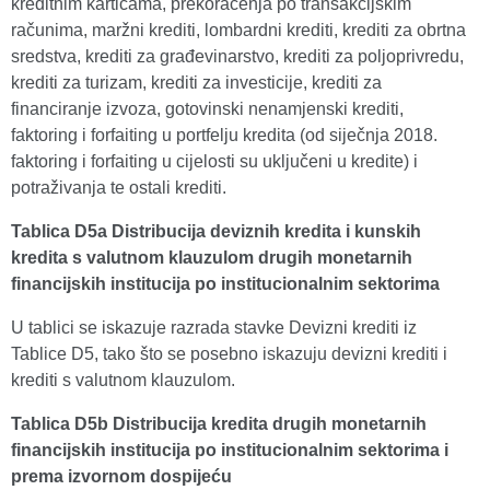
kreditnim karticama, prekoračenja po transakcijskim
računima, maržni krediti, lombardni krediti, krediti za obrtna
sredstva, krediti za građevinarstvo, krediti za poljoprivredu,
krediti za turizam, krediti za investicije, krediti za
financiranje izvoza, gotovinski nenamjenski krediti,
faktoring i forfaiting u portfelju kredita (od siječnja 2018.
faktoring i forfaiting u cijelosti su uključeni u kredite) i
potraživanja te ostali krediti.
Tablica D5a Distribucija deviznih kredita i kunskih
kredita s valutnom klauzulom drugih monetarnih
financijskih institucija po institucionalnim sektorima
U tablici se iskazuje razrada stavke Devizni krediti iz
Tablice D5, tako što se posebno iskazuju devizni krediti i
krediti s valutnom klauzulom.
Tablica D5b Distribucija kredita drugih monetarnih
financijskih institucija po institucionalnim sektorima i
prema izvornom dospijeću