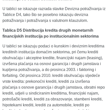
U tablici se iskazuje razrada stavke Devizna potraživanja iz
Tablice D4, tako što se posebno iskazuju devizna
potraživanja i potraživanja s valutnom klauzulom.
Tablica D5 Distribucija kredita drugih monetarnih
financijskih institucija po institucionalnim sektorima
U tablici se iskazuju podaci o kunskim i deviznim kreditima
kreditnih institucija domaćim sektorima, pri čemu krediti
obuhvaćaju i akceptne kredite, financijski najam (leasing),
izvršena plaćanja na osnovi garancija i drugih jamstava i
kupljena potraživanja, a do prosinca 2003. i faktoring i
forfaiting. Od prosinca 2010. krediti obuhvaćaju sljedeće
vrste kredita: prekonoćni krediti, krediti za izvršena
plaćanja s osnove garancija i drugih jamstava, obratni repo
krediti, udjeli u sindiciranim kreditima, financijski najam,
potrošački krediti, krediti za obrazovanje, stambeni krediti,
hipotekarni krediti, krediti za automobile, krediti po