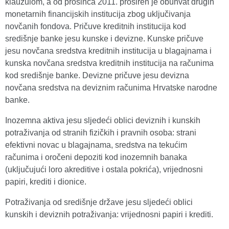
klauzulom, a od prosinca 2011. proširen je obuhvat drugih
monetarnih financijskih institucija zbog uključivanja
novčanih fondova. Pričuve kreditnih institucija kod
središnje banke jesu kunske i devizne. Kunske pričuve
jesu novčana sredstva kreditnih institucija u blagajnama i
kunska novčana sredstva kreditnih institucija na računima
kod središnje banke. Devizne pričuve jesu devizna
novčana sredstva na deviznim računima Hrvatske narodne
banke.
Inozemna aktiva jesu sljedeći oblici deviznih i kunskih
potraživanja od stranih fizičkih i pravnih osoba: strani
efektivni novac u blagajnama, sredstva na tekućim
računima i oročeni depoziti kod inozemnih banaka
(uključujući loro akreditive i ostala pokrića), vrijednosni
papiri, krediti i dionice.
Potraživanja od središnje države jesu sljedeći oblici
kunskih i deviznih potraživanja: vrijednosni papiri i krediti.