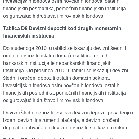
investicijskih fondova osim novčanih fondova, ostalih
financijskih posrednika, pomoćnih financijskih institucija i
osiguravajućih društava i mirovinskih fondova.
Tablica D8 Devizni depoziti kod drugih monetarnih
financijskih institucija
Do studenoga 2010. u tablici se iskazuju devizni štedni i
oročeni depoziti ostalih domaćih sektora, ostalih
bankarskih institucija te nebankarskih financijskih
institucija. Od prosinca 2010. u tablici se iskazuju devizni
štedni i oročeni depoziti ostalih domaćih sektora,
investicijskih fondova osim novčanih fondova, ostalih
financijskih posrednika, pomoćnih financijskih institucija i
osiguravajućih društava i mirovinskih fondova.
Devizni štedni depoziti jesu svi devizni depoziti po viđenju i
izdani devizni instrumenti plaćanja, a devizni oročeni
depoziti obuhvaćaju i devizne depozite s otkaznim rokom.