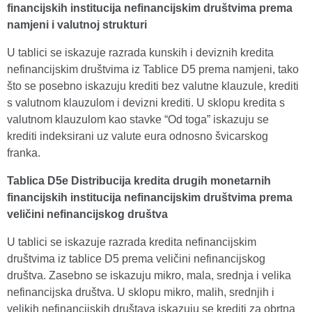
financijskih institucija nefinancijskim društvima prema
namjeni i valutnoj strukturi
U tablici se iskazuje razrada kunskih i deviznih kredita
nefinancijskim društvima iz Tablice D5 prema namjeni, tako
što se posebno iskazuju krediti bez valutne klauzule, krediti
s valutnom klauzulom i devizni krediti. U sklopu kredita s
valutnom klauzulom kao stavke “Od toga” iskazuju se
krediti indeksirani uz valute eura odnosno švicarskog
franka.
Tablica D5e
Distribucija kredita drugih monetarnih
financijskih institucija nefinancijskim društvima prema
veličini nefinancijskog društva
U tablici se iskazuje razrada kredita nefinancijskim
društvima iz tablice D5 prema veličini nefinancijskog
društva. Zasebno se iskazuju mikro, mala, srednja i velika
nefinancijska društva. U sklopu mikro, malih, srednjih i
velikih nefinancijskih društava iskazuju se krediti za obrtna