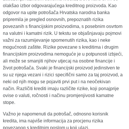
olakšao izbor odgovarajućega kreditnog proizvoda. Kao
odgovor na upite potrošača Hrvatska narodna banka
pripremila je pregled osnovnih, prepoznatih rizika
povezanih s financijskim proizvodima, s posebnim osvrtom
na valutni i kamatni rizik. U tekstu se objašnjavaju pojmovi
važni za razumijevanje spomenutih rizika, kao i neke
mogućnosti zaštite. Rizike povezane s kreditima i drugim
financijskim proizvodima nemoguće je u potpunosti izbjeći,
ali može se smanjiti njihov utjecaj na osobne financije i
život potrošača. Svaki je financijski proizvod jedinstven te
su uz njega vezani i rizici specifični samo za taj proizvod, a
neki od njih mogu se pojaviti prvi put i na neočekivan
način. Različiti krediti imaju različite rizike, koji ponajprije
ovise o valuti, ročnosti i načinu promjenjivosti kamatne
stope.
Važno je napomenuti da potrošač, odnosno korisnik
kredita, ima najviše informacija za procjenu rizika
povezanog s kreditnim poslom u koji ulazi.