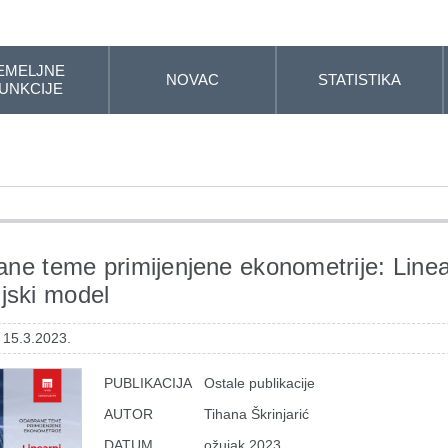
EMELJNE
NOVAC
STATISTIKA
UNKCIJE
ne teme primijenjene ekonometrije: Linea
ijski model
 15.3.2023.
PUBLIKACIJA
Ostale publikacije
AUTOR
Tihana Škrinjarić
DATUM
ožujak 2023.