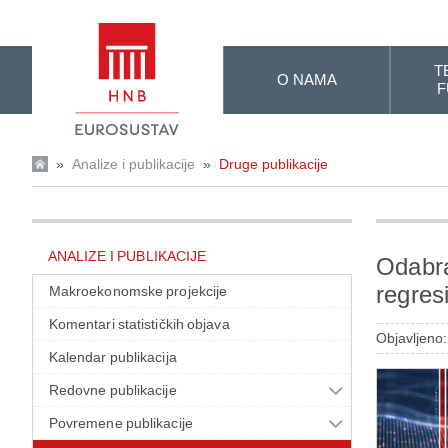
Skip to Main Content
T
O NAMA
F
»
Analize i publikacije
»
Druge publikacije
ANALIZE I PUBLIKACIJE
Odabra
regres
Makroekonomske projekcije
Komentari statističkih objava
Objavljeno:
Kalendar publikacija
Redovne publikacije
Povremene publikacije