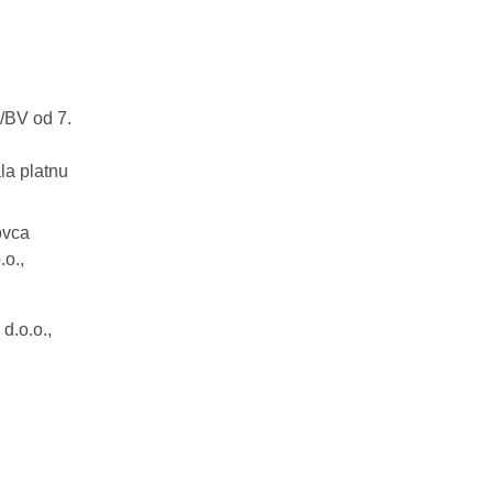
/BV od 7.
la platnu
ovca
o.,
.o.o.,