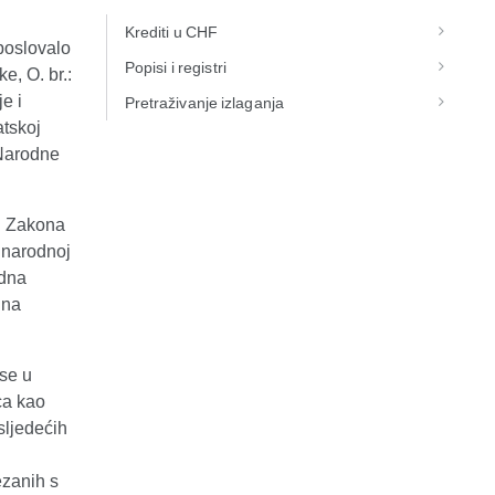
Krediti u CHF
poslovalo
Popisi i registri
e, O. br.:
e i
Pretraživanje izlaganja
atskoj
"Narodne
4. Zakona
 narodnoj
odna
 na
se u
ca kao
sljedećih
ezanih s