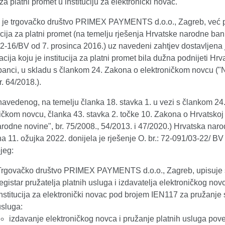
 za platni promet u instituciju za elektronički novac.
 je trgovačko društvo PRIMEX PAYMENTS d.o.o., Zagreb, već 
ucija za platni promet (na temelju rješenja Hrvatske narodne bank
-16/BV od 7. prosinca 2016.) uz navedeni zahtjev dostavljena j
ija koju je institucija za platni promet bila dužna podnijeti Hrv
banci, u skladu s člankom 24. Zakona o elektroničkom novcu (
r. 64/2018.).
navedenog, na temelju članka 18. stavka 1. u vezi s člankom 2
ničkom novcu, članka 43. stavka 2. točke 10. Zakona o Hrvatskoj
rodne novine", br. 75/2008., 54/2013. i 47/2020.) Hrvatska nar
 11. ožujka 2022. donijela je rješenje O. br.: 72-091/03-22/ BV
jeg:
Trgovačko društvo PRIMEX PAYMENTS d.o.o., Zagreb, upisuje 
egistar pružatelja platnih usluga i izdavatelja elektroničkog nov
institucija za elektronički novac pod brojem IEN117 za pružanje 
usluga:
izdavanje elektroničkog novca i pružanje platnih usluga pov