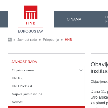
Skip to Main Content
T
O NAMA
F
»
Javnost rada
»
Priopćenja
»
HNB
JAVNOST RADA
Obavij
institu
Objašnjavamo
HNBlog
Objavljeno:
HNB Podcast
Dana 11. 
Najava javnih istupa
Strojarska
Novosti
za platni 