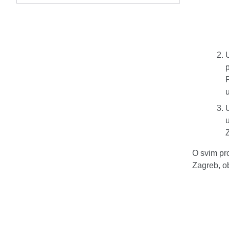
u
U
O svim pr
Zagreb, o