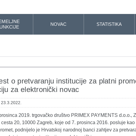
EMELJNE
NOVAC
STATISTIKA
UNKCIJE
est o pretvaranju institucije za platni prom
ciju za elektronički novac
 23.3.2022.
prosinca 2019. trgovačko društvo PRIMEX PAYMENTS d.o.o., Z
 cesta 20, 10000 Zagreb, koje od 7. prosinca 2016. posluje kao i
promet, podnijelo je Hrvatskoj narodnoj banci zahtjev za pretvar