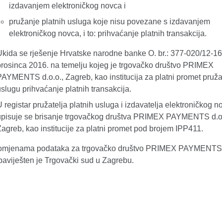
izdavanjem elektroničkog novca i
pružanje platnih usluga koje nisu povezane s izdavanjem
elektroničkog novca, i to: prihvaćanje platnih transakcija.
Ukida se rješenje Hrvatske narodne banke O. br.: 377-020/12-16
prosinca 2016. na temelju kojeg je trgovačko društvo PRIMEX
PAYMENTS d.o.o., Zagreb, kao institucija za platni promet pruža
slugu prihvaćanje platnih transakcija.
 registar pružatelja platnih usluga i izdavatelja elektroničkog n
upisuje se brisanje trgovačkog društva PRIMEX PAYMENTS d.o.
Zagreb, kao institucije za platni promet pod brojem IPP411.
omjenama podataka za trgovačko društvo PRIMEX PAYMENTS d
baviješten je Trgovački sud u Zagrebu.