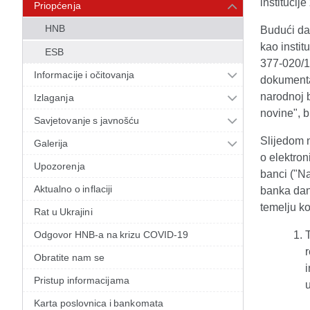
institucije
Priopćenja
HNB
Budući da
kao instit
ESB
377-020/12
Informacije i očitovanja
dokumentac
narodnoj 
Izlaganja
novine", b
Savjetovanje s javnošću
Slijedom 
Galerija
o elektro
Upozorenja
banci ("Na
Aktualno o inflaciji
banka dana
temelju ko
Rat u Ukrajini
Odgovor HNB-a na krizu COVID-19
r
Obratite nam se
Pristup informacijama
Karta poslovnica i bankomata