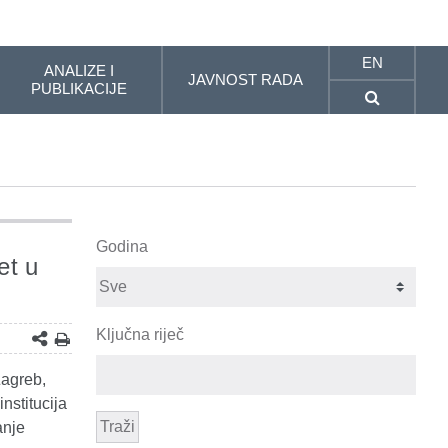
EN
ANALIZE I
JAVNOST RADA
PUBLIKACIJE
Godina
et u
Ključna riječ
agreb,
nstitucija
Traži
anje