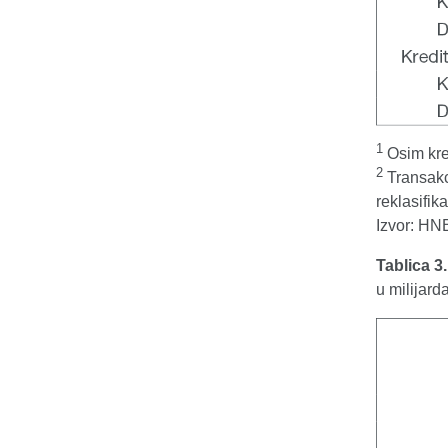
1
Osim kre
2
Transakc
reklasifika
Izvor: HN
Tablica 3
u milijar