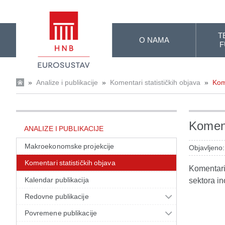
Skip to Main Content
T
O NAMA
F
»
Analize i publikacije
»
Komentari statističkih objava
»
Kom
Koment
ANALIZE I PUBLIKACIJE
Makroekonomske projekcije
Objavljeno:
Komentari statističkih objava
Komentari 
Kalendar publikacija
sektora in
Redovne publikacije
Povremene publikacije