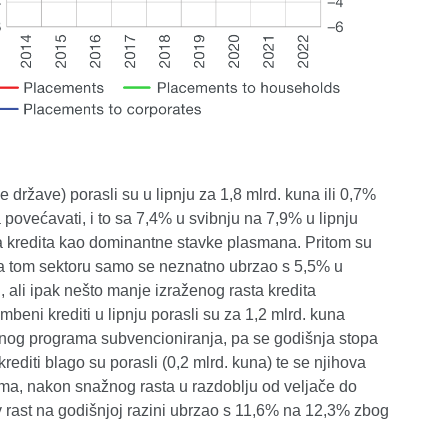
države) porasli su u lipnju za 1,8 mlrd. kuna ili 0,7%
 povećavati, i to sa 7,4% u svibnju na 7,9% u lipnju
sta kredita kao dominantne stavke plasmana. Pritom su
edita tom sektoru samo se neznatno ubrzao s 5,5% u
ali ipak nešto manje izraženog rasta kredita
beni krediti u lipnju porasli su za 1,2 mlrd. kuna
avnog programa subvencioniranja, pa se godišnja stopa
editi blago su porasli (0,2 mlrd. kuna) te se njihova
ćima, nakon snažnog rasta u razdoblju od veljače do
ov rast na godišnjoj razini ubrzao s 11,6% na 12,3% zbog