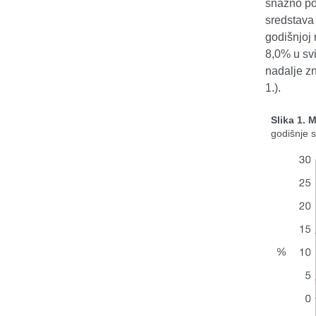
snažno pov
sredstava 
godišnjoj 
8,0% u svi
nadalje zn
1.).
Slika 1. 
godišnje 