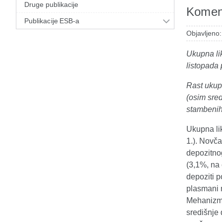
Druge publikacije
Koment
Publikacije ESB-a
Objavljeno:
Ukupna li
listopada 
Rast ukup
(osim sred
stambenih
Ukupna li
1.). Novč
depozitnog
(3,1%, na 
depoziti p
plasmani m
Mehanizma
središnje 