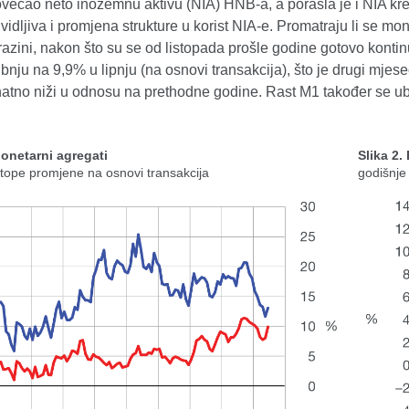
ećao neto inozemnu aktivu (NIA) HNB-a, a porasla je i NIA kredit
vidljiva i promjena strukture u korist NIA-e. Promatraju li se mon
razini, nakon što su se od listopada prošle godine gotovo kontin
bnju na 9,9% u lipnju (na osnovi transakcija), što je drugi mje
atno niži u odnosu na prethodne godine. Rast M1 također se ubr
Monetarni agregati
Slika 2.
stope promjene na osnovi transakcija
godišnje