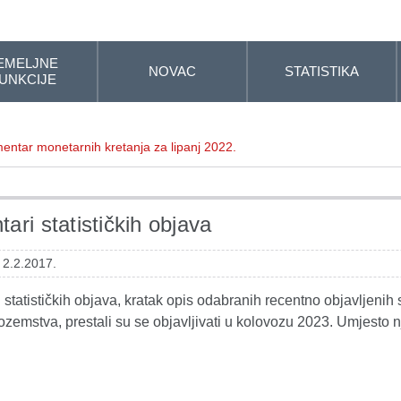
EMELJNE
NOVAC
STATISTIKA
UNKCIJE
entar monetarnih kretanja za lipanj 2022.
ari statističkih objava
 2.2.2017.
statističkih objava, kratak opis odabranih recentno objavljenih s
ozemstva, prestali su se objavljivati u kolovozu 2023. Umjesto n