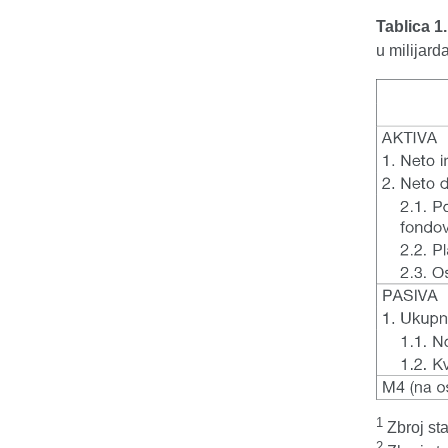
Tablica 1
u milijar
1
Zbroj sta
2