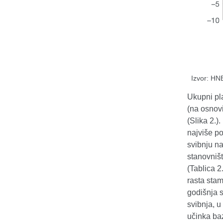
Izvor: HN
Ukupni pla
(na osnovi
(Slika 2.)
najviše po
svibnju n
stanovništ
(Tablica 
rasta stam
godišnja s
svibnja, u
učinka ba