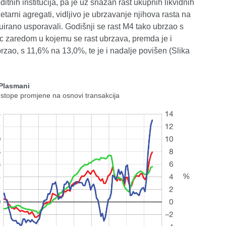
nih institucija, pa je uz snažan rast ukupnih likvidnih
etarni agregati, vidljivo je ubrzavanje njihova rasta na
uirano usporavali. Godišnji se rast M4 tako ubrzao s
sec zaredom u kojemu se rast ubrzava, premda je i
zao, s 11,6% na 13,0%, te je i nadalje povišen (Slika
 Plasmani
 stope promjene na osnovi transakcija