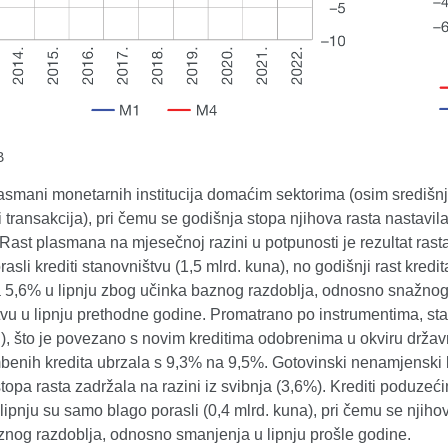
B
smani monetarnih institucija domaćim sektorima (osim središnje 
 transakcija), pri čemu se godišnja stopa njihova rasta nastavila
. Rast plasmana na mjesečnoj razini u potpunosti je rezultat ra
rasli krediti stanovništvu (1,5 mlrd. kuna), no godišnji rast kr
a 5,6% u lipnju zbog učinka baznog razdoblja, odnosno snažnog, 
vu u lipnju prethodne godine. Promatrano po instrumentima, stam
2.), što je povezano s novim kreditima odobrenima u okviru drž
benih kredita ubrzala s 9,3% na 9,5%. Gotovinski nenamjenski kr
topa rasta zadržala na razini iz svibnja (3,6%). Krediti poduze
 lipnju su samo blago porasli (0,4 mlrd. kuna), pri čemu se njih
znog razdoblja, odnosno smanjenja u lipnju prošle godine.