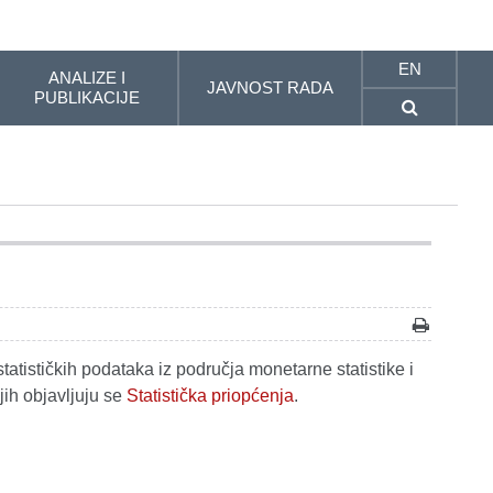
EN
ANALIZE I
JAVNOST RADA
PUBLIKACIJE
tatističkih podataka iz područja monetarne statistike i
jih objavljuju se
Statistička priopćenja
.