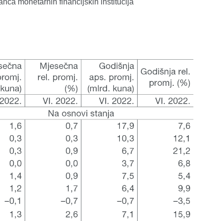
lanca monetarnih financijskih institucija