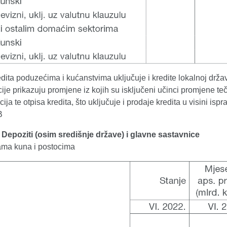
dita poduzećima i kućanstvima uključuje i kredite lokalnoj državi
ije prikazuju promjene iz kojih su isključeni učinci promjene teč
cija te otpisa kredita, što uključuje i prodaje kredita u visini isp
B
. Depoziti (osim središnje države) i glavne sastavnice
dama kuna i postocima