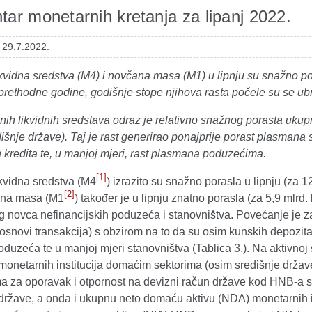
ar monetarnih kretanja za lipanj 2022.
 29.7.2022.
kvidna sredstva (M4) i novčana masa (M1) u lipnju su snažno p
prethodne godine, godišnje stope njihova rasta počele su se ubr
nih likvidnih sredstava odraz je relativno snažnog porasta uku
išnje države). Taj je rast generirao ponajprije porast plasman
 kredita te, u manjoj mjeri, rast plasmana poduzećima.
[1]
kvidna sredstva (M4
) izrazito su snažno porasla u lipnju (za 1
[2]
ana masa (M1
) također je u lipnju znatno porasla (za 5,9 mlrd.
 novca nefinancijskih poduzeća i stanovništva. Povećanje je zab
osnovi transakcija) s obzirom na to da su osim kunskih depozita
oduzeća te u manjoj mjeri stanovništva (Tablica 3.). Na aktivnoj 
onetarnih institucija domaćim sektorima (osim središnje države
 za oporavak i otpornost na devizni račun države kod HNB-a sma
države, a onda i ukupnu neto domaću aktivu (NDA) monetarnih ins