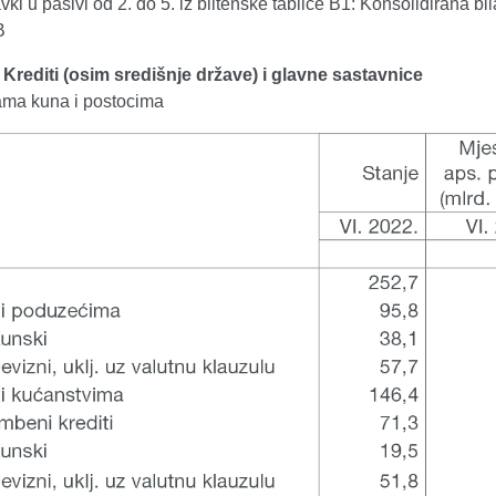
vki u pasivi od 2. do 5. iz biltenske tablice B1: Konsolidirana bi
B
. Krediti (osim središnje države) i glavne sastavnice
dama kuna i postocima