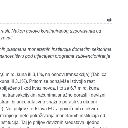
orasli. Nakon gotovo kontinuiranog usporavanja od
zavati.
pnih plasmana monetarnih institucija domaćim sektorima
a stanovništvu pod utjecajem programa subvencioniranja
2,6 mlrd. kuna ili 3,1%, na osnovi transakcija) (Tablica
 kuna ili 3,1%). Pritom se ponajviše izdvojio rast
ilježeno i kod kvazinovca, i to za 6,7 mlrd. kuna
 na transakcijskim računima snažno porasli i devizni
strani bilance relativno snažno porasli su ukupni
). No, priljev sredstava EU-a povučenih u okviru
njio je neto potraživanja monetarnih institucija od
titucija. Taj je priljev deviznih sredstava ujedno