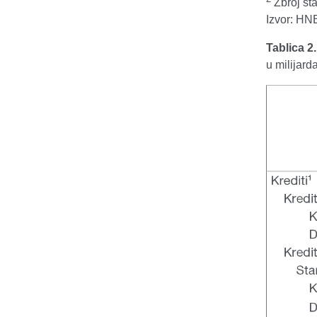
Zbroj sta
Izvor: HN
Tablica 2
u milijar