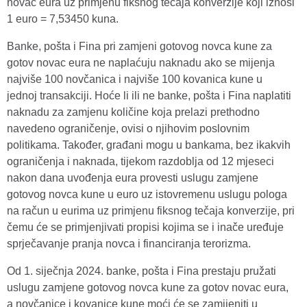
novac eura uz primjenu fiksnog tečaja konverzije koji iznosi
1 euro = 7,53450 kuna.
Banke, pošta i Fina pri zamjeni gotovog novca kune za
gotov novac eura ne naplaćuju naknadu ako se mijenja
najviše 100 novčanica i najviše 100 kovanica kune u
jednoj transakciji. Hoće li ili ne banke, pošta i Fina naplatiti
naknadu za zamjenu količine koja prelazi prethodno
navedeno ograničenje, ovisi o njihovim poslovnim
politikama. Također, građani mogu u bankama, bez ikakvih
ograničenja i naknada, tijekom razdoblja od 12 mjeseci
nakon dana uvođenja eura provesti uslugu zamjene
gotovog novca kune u euro uz istovremenu uslugu pologa
na račun u eurima uz primjenu fiksnog tečaja konverzije, pri
čemu će se primjenjivati propisi kojima se i inače uređuje
sprječavanje pranja novca i financiranja terorizma.
Od 1. siječnja 2024. banke, pošta i Fina prestaju pružati
uslugu zamjene gotovog novca kune za gotov novac eura,
a novčanice i kovanice kune moći će se zamijeniti u