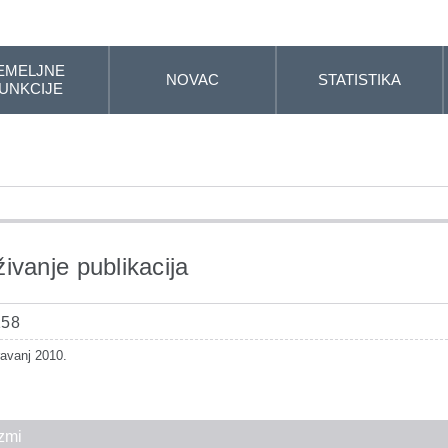
EMELJNE
NOVAC
STATISTIKA
UNKCIJE
živanje publikacija
158
ravanj 2010.
zmi