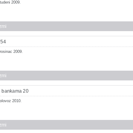
tudeni 2009.
zmi
154
rosinac 2009.
zmi
 o bankama 20
olovoz 2010.
zmi