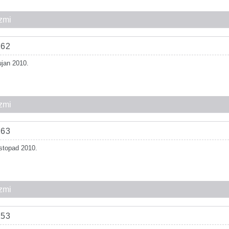
zmi
162
ujan 2010.
zmi
163
istopad 2010.
zmi
153