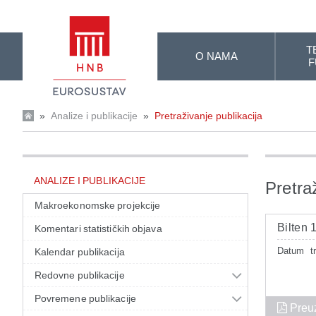
Skip to Main Content
T
O NAMA
F
»
Analize i publikacije
»
Pretraživanje publikacija
ANALIZE I PUBLIKACIJE
Pretra
Makroekonomske projekcije
Bilten 
Komentari statističkih objava
Datum
t
Kalendar publikacija
Redovne publikacije
Povremene publikacije
Preu