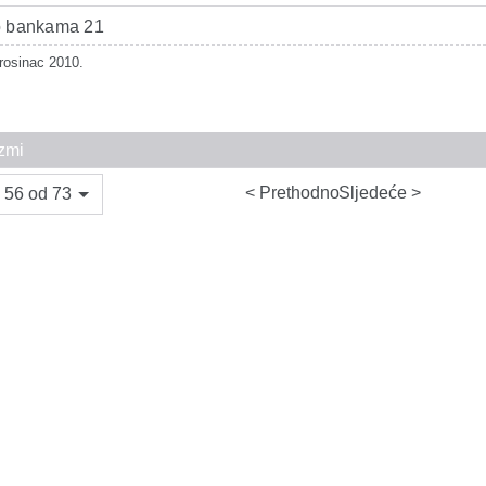
 o bankama 21
rosinac 2010.
zmi
Prethodno
Sljedeće
 56 od 73