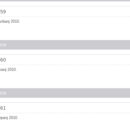
159
vibanj 2010.
zmi
160
ipanj 2010.
zmi
161
rpanj 2010.